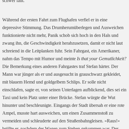
schwer fällt.
Während der ersten Fahrt zum Flughafen verfiel er in eine
depressive Stimmung. Das Drumherumüberlegen und Ausweichen
funktionierte nicht mehr, Panik schob sich hoch in den Hals und
zwang ihn, die Geschwindigkeit herabzusetzen, damit er nicht laut
schreiend in die Leitplanken fuhr. Sein Fahrgast, ein Amerikaner,
nahm das Tempo mit Humor und meinte
Is that your Gemutlichkeit?
Die Bemerkung eines anderen Fahrgastes traf Stefan härter. Der
Mann war jünger als er und ausgesucht in grauschwarz gekleidet,
mit blauem Hemd und goldgelbem Schlips. Er solle nicht
einschlafen, sagte er, von seinen Unterlagen aufblickend, dies sei ein
Taxi und kein Platz unter einer Brücke. Stefan würgte die Wut
hinunter und beschleunigte. Eingangs der Stadt übersah er eine rote
Ampel, musste hart ausweichen, um einen Zusammenstoß zu
vermeiden und schleuderte auf den Straßenbahngleisen. »Raus!«
brüllte er, nachdem der Wagen zum Stehen gekommen war. Der