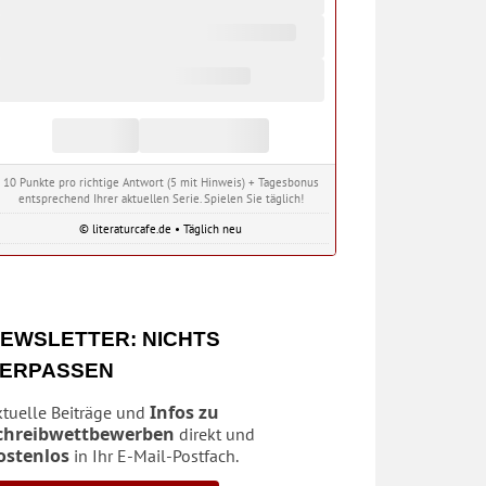
10 Punkte pro richtige Antwort (5 mit Hinweis) + Tagesbonus
entsprechend Ihrer aktuellen Serie. Spielen Sie täglich!
© literaturcafe.de • Täglich neu
EWSLETTER: NICHTS
ERPASSEN
Infos zu
ktuelle Beiträge und
chreibwettbewerben
direkt und
ostenlos
in Ihr E-Mail-Postfach.