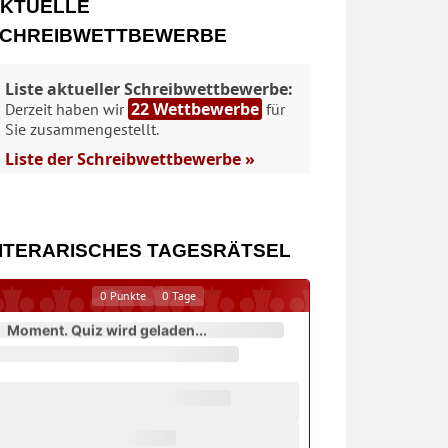
KTUELLE
CHREIBWETTBEWERBE
Liste aktueller Schreibwettbewerbe:
22 Wettbewerbe
Derzeit haben wir
für
Sie zusammengestellt.
Liste der Schreibwettbewerbe »
ITERARISCHES TAGESRÄTSEL
0
Punkte
0
Tage
Moment. Quiz wird geladen...