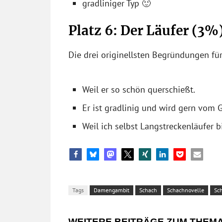
gradliniger Typ 🙂
Platz 6: Der Läufer (3%
Die drei originellsten Begründungen für
Weil er so schön querschießt.
Er ist gradlinig und wird gern vom
Weil ich selbst Langstreckenläufer b
Tags
Damengambit
Schach
Schachnovelle
Sc
WEITERE BEITRÄGE ZUM THEM