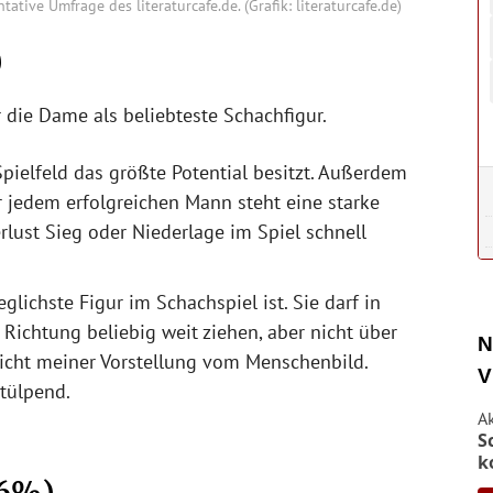
ative Umfrage des literaturcafe.de. (Grafik: literaturcafe.de)
)
 die Dame als beliebteste Schachfigur.
Spielfeld das größte Potential besitzt. Außerdem
ter jedem erfolgreichen Mann steht eine starke
erlust Sieg oder Niederlage im Spiel schnell
lichste Figur im Schachspiel ist. Sie darf in
 Richtung beliebig weit ziehen, aber nicht über
N
richt meiner Vorstellung vom Menschenbild.
V
stülpend.
A
S
k
26%)