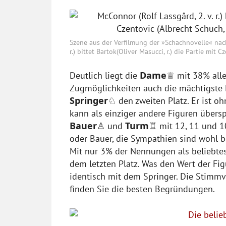
Szene aus der Verfilmung der »Schachnovelle« nac
r.) bittet Bartok(Oliver Masucci, r.) die Partie mit 
Dame
Deutlich liegt die
♕ mit 38% alle
Zugmöglichkeiten auch die mächtigste 
Springer
♘ den zweiten Platz. Er ist oh
kann als einziger andere Figuren übers
Bauer
Turm
♙ und
♖ mit 12, 11 und 1
oder Bauer, die Sympathien sind wohl b
Mit nur 3% der Nennungen als beliebtes
dem letzten Platz. Was den Wert der Figu
identisch mit dem Springer. Die Stimmve
finden Sie die besten Begründungen.