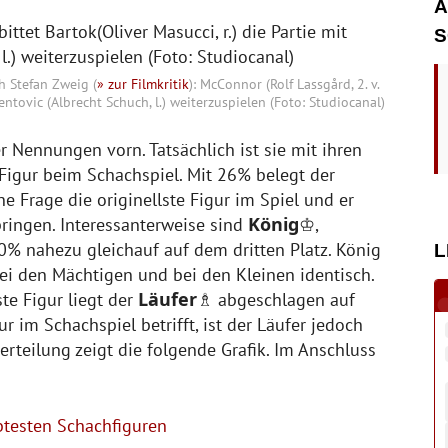
A
S
h Stefan Zweig (
» zur Filmkritik
): McConnor (Rolf Lassgård, 2. v.
Czentovic (Albrecht Schuch, l.) weiterzuspielen (Foto: Studiocanal)
r Nennungen vorn. Tatsächlich ist sie mit ihren
Figur beim Schachspiel. Mit 26% belegt der
ne Frage die originellste Figur im Spiel und er
König
pringen. Interessanterweise sind
♔,
0% nahezu gleichauf auf dem dritten Platz. König
L
ei den Mächtigen und bei den Kleinen identisch.
Läufer
te Figur liegt der
♗ abgeschlagen auf
r im Schachspiel betrifft, ist der Läufer jedoch
rteilung zeigt die folgende Grafik. Im Anschluss