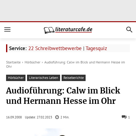
Service:
22 Schreibwettbewerbe
|
Tagesquiz
Startseite
Hörbücher
Audioführung: Calw im Blick und Hermann Hesse im
Ohr
Hörbücher
Literarisches Leben
Reiseberichte
Audioführung: Calw im Blick
und Hermann Hesse im Ohr
Update:
27.02.2023
16.09.2008
2
Min.
1