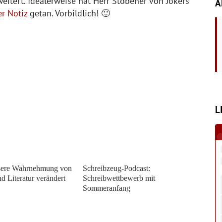
tert. Idealerweise hat Herr Stöbener von Jokers
A
r Notiz
getan. Vorbildlich! 🙂
L
sere Wahrnehmung von
Schreibzeug-Podcast:
d Literatur verändert
Schreibwettbewerb mit
Sommeranfang