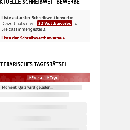
KTUELLE SCHREIBWETTBEWERBE
Liste aktueller Schreibwettbewerbe:
Derzeit haben wir
22 Wettbewerbe
für
Sie zusammengestellt.
Liste der Schreibwettbewerbe »
ITERARISCHES TAGESRÄTSEL
0
Punkte
0
Tage
Moment. Quiz wird geladen...