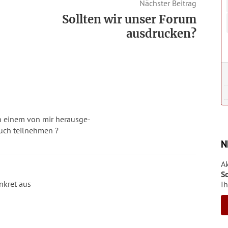
Nächster Beitrag
Sollten wir unser Forum
ausdrucken?
in einem von mir herausge-
auch teilnehmen ?
N
A
S
nkret aus
Ih