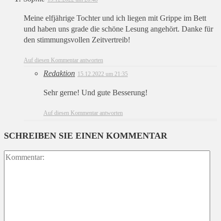
Meine elfjährige Tochter und ich liegen mit Grippe im Bett
und haben uns grade die schöne Lesung angehört. Danke für
den stimmungsvollen Zeitvertreib!
Auf diesen Kommentar antworten
Redaktion
15.12.2022 um 21:35
Sehr gerne! Und gute Besserung!
Auf diesen Kommentar antworten
SCHREIBEN SIE EINEN KOMMENTAR
Ko