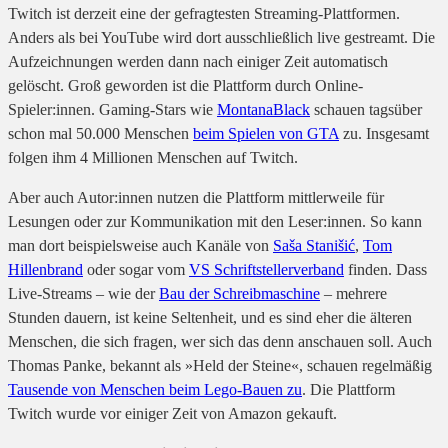
Twitch ist derzeit eine der gefragtesten Streaming-Plattformen.
Anders als bei YouTube wird dort ausschließlich live gestreamt. Die
Aufzeichnungen werden dann nach einiger Zeit automatisch
gelöscht. Groß geworden ist die Plattform durch Online-
Spieler:innen. Gaming-Stars wie
MontanaBlack
schauen tagsüber
schon mal 50.000 Menschen
beim Spielen von GTA
zu. Insgesamt
folgen ihm 4 Millionen Menschen auf Twitch.
Aber auch Autor:innen nutzen die Plattform mittlerweile für
Lesungen oder zur Kommunikation mit den Leser:innen. So kann
man dort beispielsweise auch Kanäle von
Saša Stanišić
,
Tom
Hillenbrand
oder sogar vom
VS Schriftstellerverband
finden. Dass
Live-Streams – wie der
Bau der Schreibmaschine
– mehrere
Stunden dauern, ist keine Seltenheit, und es sind eher die älteren
Menschen, die sich fragen, wer sich das denn anschauen soll. Auch
Thomas Panke, bekannt als »Held der Steine«, schauen regelmäßig
Tausende von Menschen beim Lego-Bauen zu
. Die Plattform
Twitch wurde vor einiger Zeit von Amazon gekauft.