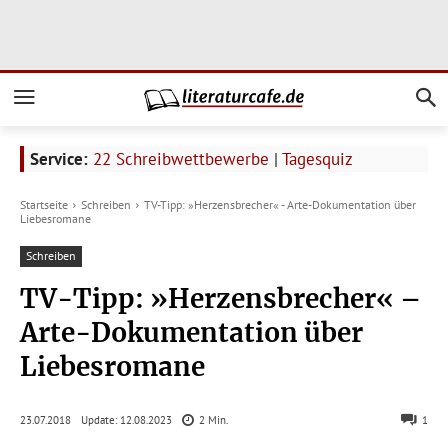
Service:
22 Schreibwettbewerbe
|
Tagesquiz
Startseite
Schreiben
TV-Tipp: »Herzensbrecher« - Arte-Dokumentation über
Liebesromane
Schreiben
TV-Tipp: »Herzensbrecher« –
Arte-Dokumentation über
Liebesromane
Update:
12.08.2023
23.07.2018
2
Min.
1