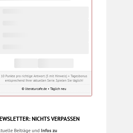
10 Punkte pro richtige Antwort (5 mit Hinweis) + Tagesbonus
entsprechend Ihrer aktuellen Serie. Spielen Sie täglich!
© literaturcafe.de • Täglich neu
EWSLETTER: NICHTS VERPASSEN
ktuelle Beiträge und
Infos zu