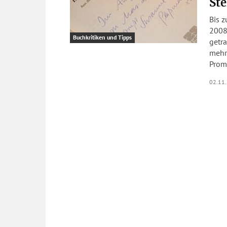
Ste
Bis z
2008 
Buchkritiken und Tipps
getra
mehr
Promi
02.11