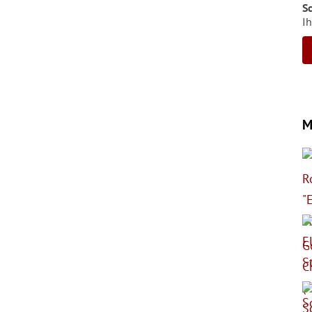
S
Ih
M