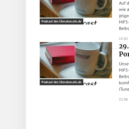
Auf d
wie 
(eige
MP3-
Podcast des literaturcafe.de
Beitr
15.02
29.
Po
Unse
MP3-
Beitr
komfo
Podcast des literaturcafe.de
iTune
22.08