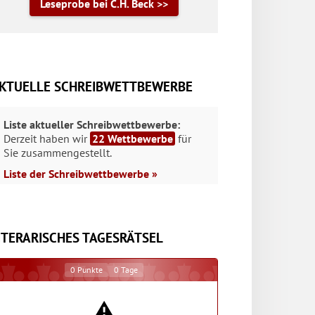
Leseprobe bei C.H. Beck >>
KTUELLE SCHREIBWETTBEWERBE
Liste aktueller Schreibwettbewerbe:
Derzeit haben wir
22 Wettbewerbe
für
Sie zusammengestellt.
Liste der Schreibwettbewerbe »
ITERARISCHES TAGESRÄTSEL
0
Punkte
0
Tage
⚠️