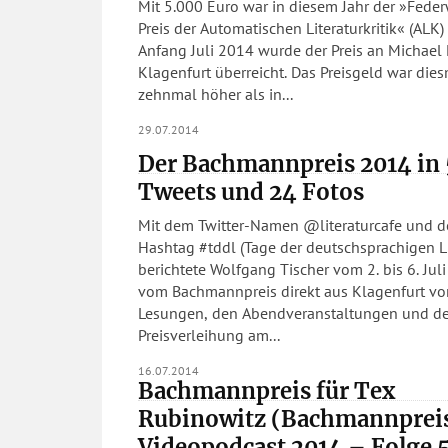
Mit 5.000 Euro war in diesem Jahr der »Feder
Preis der Automatischen Literaturkritik« (ALK) 
Anfang Juli 2014 wurde der Preis an Michael 
Klagenfurt überreicht. Das Preisgeld war die
zehnmal höher als in...
29.07.2014
Der Bachmannpreis 2014 in
Tweets und 24 Fotos
Mit dem Twitter-Namen @literaturcafe und 
Hashtag #tddl (Tage der deutschsprachigen Li
berichtete Wolfgang Tischer vom 2. bis 6. Jul
vom Bachmannpreis direkt aus Klagenfurt v
Lesungen, den Abendveranstaltungen und de
Preisverleihung am...
16.07.2014
Bachmannpreis für Tex
Rubinowitz (Bachmannprei
Videopodcast 2014 – Folge 