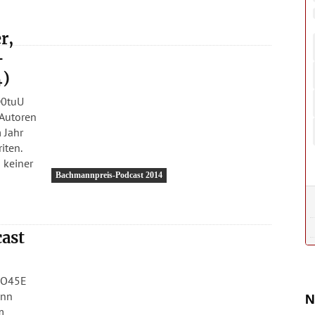
r,
-
4)
D0tuU
Autoren
 Jahr
iten.
 keiner
Bachmannpreis-Podcast 2014
ast
sO45E
ann
N
m