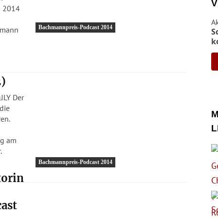
V
h 2014
A
Bachmannpreis-Podcast 2014
S
k
2)
 Der
die
M
en.
L
ng am
.
Bachmannpreis-Podcast 2014
torin
ast