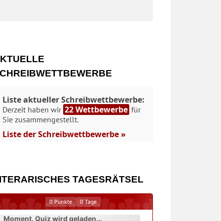
KTUELLE
CHREIBWETTBEWERBE
Liste aktueller Schreibwettbewerbe:
22 Wettbewerbe
Derzeit haben wir
für
Sie zusammengestellt.
Liste der Schreibwettbewerbe »
ITERARISCHES TAGESRÄTSEL
0
Punkte
0
Tage
Moment. Quiz wird geladen...