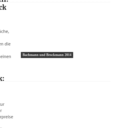
ck
üche,
en die
Bachmann und Brockmann 2014
k:
tur
r
rpreise