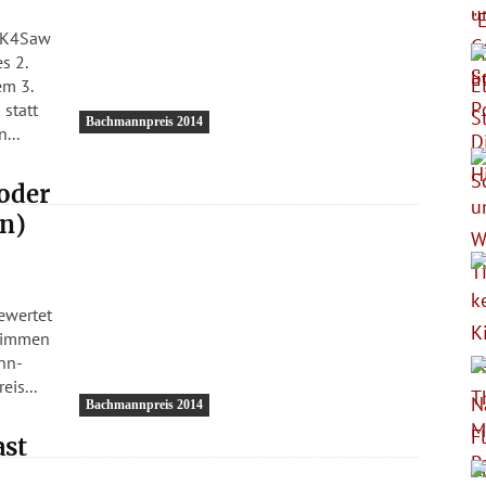
0K4Saw
s 2.
em 3.
 statt
Bachmannpreis 2014
orin...
 oder
in)
ewertet
ann-
hmann-Juror? Der Preis...
Bachmannpreis 2014
st