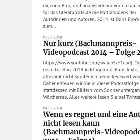
eigenen Blog und analysierte im Vorfeld auc
für das literaturcafe.de die Porträtvideos der
Autorinnen und Autoren. 2014 ist Doris Brockmann
zum...
05.07.2014
Nur kurz (Bachmannpreis-
Videopodcast 2014 – Folge 
https://www.youtube.com/watch?v=1cudj_OgJLY
erste Lesetag 2014 in Klagenfurt. Fünf Texte, 
allesamt nicht sonderlich bemerkenswert war
Daher erfreuen wir Sie in dieser Podcastfolge
stattdessen mit Bildern vom Sonnenunterga
Wörthersee. Alles weitere lesen Sie bei Twitter
04.07.2014
Wenn es regnet und eine Au
nicht lesen kann
(Bachmannpreis-Videopodc