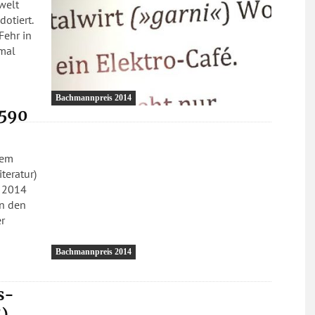
welt
dotiert.
Fehr in
smal
Bachmannpreis 2014
 590
dem
teratur)
i 2014
on den
r
Bachmannpreis 2014
s-
5)