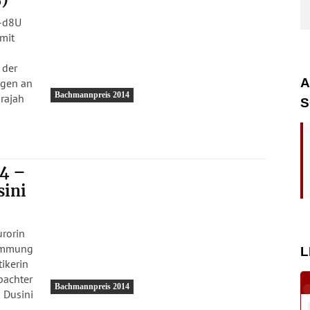
-d8U
mit
 der
A
ngen an
Bachmannpreis 2014
arajah
S
4 –
sini
urorin
timmung
L
tikerin
bachter
Bachmannpreis 2014