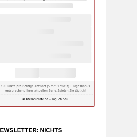
10 Punkte pro richtige Antwort (5 mit Hinweis) + Tagesbonus
entsprechend Ihrer aktuellen Serie. Spielen Sie täglich!
© literaturcafe.de • Täglich neu
EWSLETTER: NICHTS