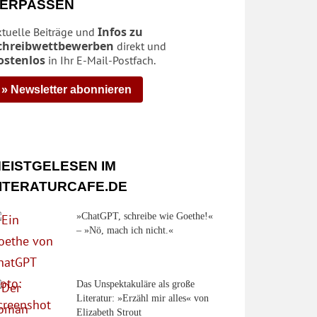
ERPASSEN
Infos zu
ktuelle Beiträge und
chreibwettbewerben
direkt und
ostenlos
in Ihr E-Mail-Postfach.
» Newsletter abonnieren
EISTGELESEN IM
ITERATURCAFE.DE
»ChatGPT, schreibe wie Goethe!«
– »Nö, mach ich nicht.«
Das Unspektakuläre als große
Literatur: »Erzähl mir alles« von
Elizabeth Strout