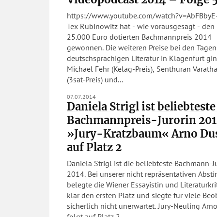
https://www.youtube.com/watch?v=AbFBbyE
Tex Rubinowitz hat - wie vorausgesagt - den 
25.000 Euro dotierten Bachmannpreis 2014
gewonnen. Die weiteren Preise bei den Tagen
deutschsprachigen Literatur in Klagenfurt gi
Michael Fehr (Kelag-Preis), Senthuran Varath
(3sat-Preis) und...
07.07.2014
Daniela Strigl ist beliebteste
Bachmannpreis-Jurorin 201
»Jury-Kratzbaum« Arno Du
auf Platz 2
Daniela Strigl ist die beliebteste Bachmann-J
2014. Bei unserer nicht repräsentativen Abs
belegte die Wiener Essayistin und Literaturkri
klar den ersten Platz und siegte für viele Beo
sicherlich nicht unerwartet. Jury-Neuling Arno Dusini
folgt auf Platz 2....