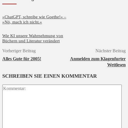
»ChatGPT, schreibe wie Goethe!« –
»Nö, mach ich nicht.«
Wie KI unsere Wahrnehmung von
Büchern und Literatur verändert
Vorheriger Beitrag
Nächster Beitrag
Alles Gute für 2005!
Anmelden zum Klagenfurter
Wettlesen
SCHREIBEN SIE EINEN KOMMENTAR
Ko