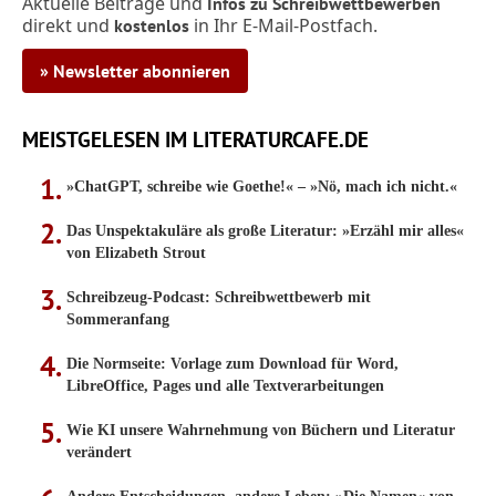
Aktuelle Beiträge und
Infos zu Schreibwettbewerben
direkt und
in Ihr E-Mail-Postfach.
kostenlos
» Newsletter abonnieren
MEISTGELESEN IM LITERATURCAFE.DE
»ChatGPT, schreibe wie Goethe!« – »Nö, mach ich nicht.«
Das Unspektakuläre als große Literatur: »Erzähl mir alles«
von Elizabeth Strout
Schreibzeug-Podcast: Schreibwettbewerb mit
Sommeranfang
Die Normseite: Vorlage zum Download für Word,
LibreOffice, Pages und alle Textverarbeitungen
Wie KI unsere Wahrnehmung von Büchern und Literatur
verändert