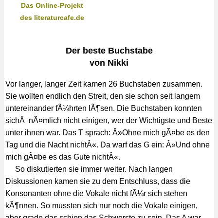
Das Online-Projekt
des literaturcafe.de
Der beste Buchstabe
von Nikki
Vor langer, langer Zeit kamen 26 Buchstaben zusammen.
Sie wollten endlich den Streit, den sie schon seit langem
untereinander fÃ¼hrten lÃ¶sen. Die Buchstaben konnten
sichÂ nÃ¤mlich nicht einigen, wer der Wichtigste und Beste
unter ihnen war. Das T sprach: Â»Ohne mich gÃ¤be es den
Tag und die Nacht nichtÂ«. Da warf das G ein: Â»Und ohne
mich gÃ¤be es das Gute nichtÂ«.
So diskutierten sie immer weiter. Nach langen
Diskussionen kamen sie zu dem Entschluss, dass die
Konsonanten ohne die Vokale nicht fÃ¼r sich stehen
kÃ¶nnen. So mussten sich nur noch die Vokale einigen,
aber grade das schien das Schwerste zu sein. Das A war