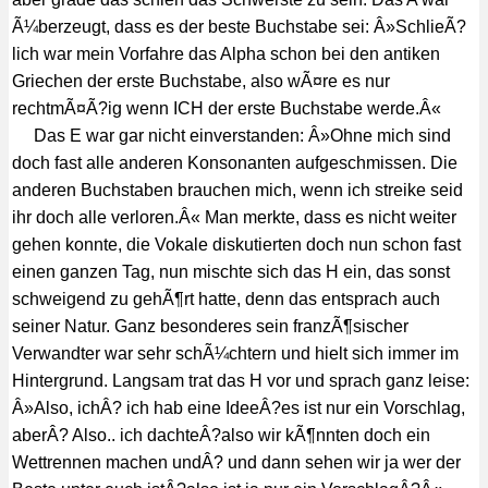
Ã¼berzeugt, dass es der beste Buchstabe sei: Â»SchlieÃ?
lich war mein Vorfahre das Alpha schon bei den antiken
Griechen der erste Buchstabe, also wÃ¤re es nur
rechtmÃ¤Ã?ig wenn ICH der erste Buchstabe werde.Â«
Das E war gar nicht einverstanden: Â»Ohne mich sind
doch fast alle anderen Konsonanten aufgeschmissen. Die
anderen Buchstaben brauchen mich, wenn ich streike seid
ihr doch alle verloren.Â« Man merkte, dass es nicht weiter
gehen konnte, die Vokale diskutierten doch nun schon fast
einen ganzen Tag, nun mischte sich das H ein, das sonst
schweigend zu gehÃ¶rt hatte, denn das entsprach auch
seiner Natur. Ganz besonderes sein franzÃ¶sischer
Verwandter war sehr schÃ¼chtern und hielt sich immer im
Hintergrund. Langsam trat das H vor und sprach ganz leise:
Â»Also, ichÂ? ich hab eine IdeeÂ?es ist nur ein Vorschlag,
aberÂ? Also.. ich dachteÂ?also wir kÃ¶nnten doch ein
Wettrennen machen undÂ? und dann sehen wir ja wer der