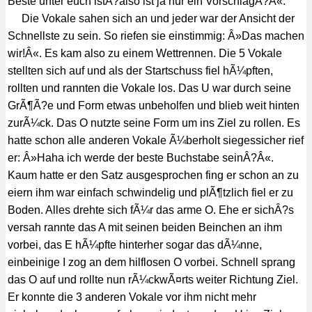
Beste unter euch istÂ?also ist ja nur ein VorschlagÂ?Â«.
Die Vokale sahen sich an und jeder war der Ansicht der
Schnellste zu sein. So riefen sie einstimmig: Â»Das machen
wir!Â«. Es kam also zu einem Wettrennen. Die 5 Vokale
stellten sich auf und als der Startschuss fiel hÃ¼pften,
rollten und rannten die Vokale los. Das U war durch seine
GrÃ¶Ã?e und Form etwas unbeholfen und blieb weit hinten
zurÃ¼ck. Das O nutzte seine Form um ins Ziel zu rollen. Es
hatte schon alle anderen Vokale Ã¼berholt siegessicher rief
er: Â»Haha ich werde der beste Buchstabe seinÂ?Â«.
Kaum hatte er den Satz ausgesprochen fing er schon an zu
eiern ihm war einfach schwindelig und plÃ¶tzlich fiel er zu
Boden. Alles drehte sich fÃ¼r das arme O. Ehe er sichÂ?s
versah rannte das A mit seinen beiden Beinchen an ihm
vorbei, das E hÃ¼pfte hinterher sogar das dÃ¼nne,
einbeinige I zog an dem hilflosen O vorbei. Schnell sprang
das O auf und rollte nun rÃ¼ckwÃ¤rts weiter Richtung Ziel.
Er konnte die 3 anderen Vokale vor ihm nicht mehr