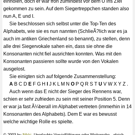
einholen, doch er war froh zumindest vor dem U ins Ziel
gekommen zu sein. Auf dem Siegertreppchen standen also
nun A, E und I.
Sie beschlossen sich selbst unter die Top-Ten des
Alphabets, wie sie es nun nannten (SchlieÃ?lich war es ja
auch im antiken Griechenland so benannt), zu stellen, denn
alle drei Siegervokale sahen ein, dass sie ohne die
Konsonanten nicht fiel ausrichten konnten. Was mit den
Konsonanten passieren sollte wurde von den Vokalen
ausgelost.
Sie einigten sich auf folgende Zusammenstellung:
A
B C D
E
F G H
I
J K L M N
O
P Q R S T
U
V W X Y Z .
Auch wenn das E nicht der Sieger des Rennens war,
schien er sehr zufrieden zu sein mit seiner Position 5. Denn
er war ja fast Ã¼berall im Alphabet vertreten (immerhin in 14
Konsonanten des Alphabets). Dem E war es bewusst
welche wichtige Rolle es spielte.
© 2003 by
Nikki
. Unerlaubte Vervielfältigung oder Weitergabe - gleich