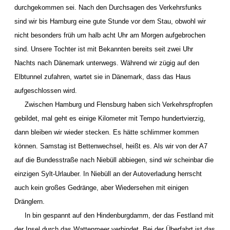
durchgekommen sei. Nach den Durchsagen des Verkehrsfunks
sind wir bis Hamburg eine gute Stunde vor dem Stau, obwohl wir
nicht besonders früh um halb acht Uhr am Morgen aufgebrochen
sind. Unsere Tochter ist mit Bekannten bereits seit zwei Uhr
Nachts nach Dänemark unterwegs. Während wir zügig auf den
Elbtunnel zufahren, wartet sie in Dänemark, dass das Haus
aufgeschlossen wird.
Zwischen Hamburg und Flensburg haben sich Verkehrspfropfen
gebildet, mal geht es einige Kilometer mit Tempo hundertvierzig,
dann bleiben wir wieder stecken. Es hätte schlimmer kommen
können. Samstag ist Bettenwechsel, heißt es. Als wir von der A7
auf die Bundesstraße nach Niebüll abbiegen, sind wir scheinbar die
einzigen Sylt-Urlauber. In Niebüll an der Autoverladung herrscht
auch kein großes Gedränge, aber Wiedersehen mit einigen
Dränglern.
In bin gespannt auf den Hindenburgdamm, der das Festland mit
der Insel durch das Wattenmeer verbindet. Bei der Überfahrt ist das