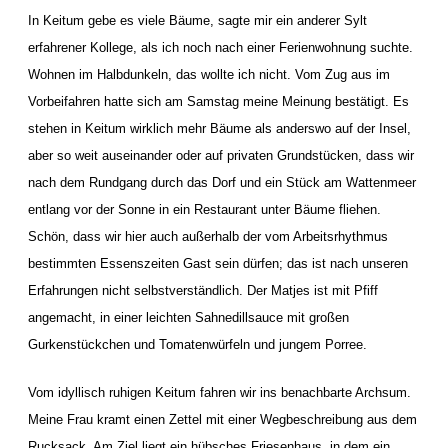
In Keitum gebe es viele Bäume, sagte mir ein anderer Sylt
erfahrener Kollege, als ich noch nach einer Ferienwohnung suchte.
Wohnen im Halbdunkeln, das wollte ich nicht. Vom Zug aus im
Vorbeifahren hatte sich am Samstag meine Meinung bestätigt. Es
stehen in Keitum wirklich mehr Bäume als anderswo auf der Insel,
aber so weit auseinander oder auf privaten Grundstücken, dass wir
nach dem Rundgang durch das Dorf und ein Stück am Wattenmeer
entlang vor der Sonne in ein Restaurant unter Bäume fliehen.
Schön, dass wir hier auch außerhalb der vom Arbeitsrhythmus
bestimmten Essenszeiten Gast sein dürfen; das ist nach unseren
Erfahrungen nicht selbstverständlich. Der Matjes ist mit Pfiff
angemacht, in einer leichten Sahnedillsauce mit großen
Gurkenstückchen und Tomatenwürfeln und jungem Porree.
Vom idyllisch ruhigen Keitum fahren wir ins benachbarte Archsum.
Meine Frau kramt einen Zettel mit einer Wegbeschreibung aus dem
Rucksack. Am Ziel liegt ein hübsches Friesenhaus, in dem ein