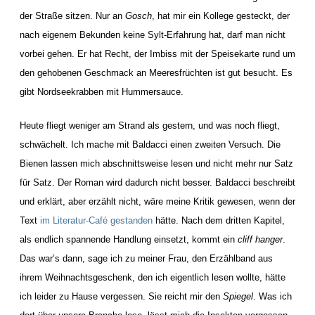
der Straße sitzen. Nur an
Gosch
, hat mir ein Kollege gesteckt, der
nach eigenem Bekunden keine Sylt-Erfahrung hat, darf man nicht
vorbei gehen. Er hat Recht, der Imbiss mit der Speisekarte rund um
den gehobenen Geschmack an Meeresfrüchten ist gut besucht. Es
gibt Nordseekrabben mit Hummersauce.
Heute fliegt weniger am Strand als gestern, und was noch fliegt,
schwächelt. Ich mache mit Baldacci einen zweiten Versuch. Die
Bienen lassen mich abschnittsweise lesen und nicht mehr nur Satz
für Satz. Der Roman wird dadurch nicht besser. Baldacci beschreibt
und erklärt, aber erzählt nicht, wäre meine Kritik gewesen, wenn der
Text
im Literatur-Café gestanden
hätte. Nach dem dritten Kapitel,
als endlich spannende Handlung einsetzt, kommt ein
cliff hanger
.
Das war’s dann, sage ich zu meiner Frau, den Erzählband aus
ihrem Weihnachtsgeschenk, den ich eigentlich lesen wollte, hätte
ich leider zu Hause vergessen. Sie reicht mir den
Spiegel
. Was ich