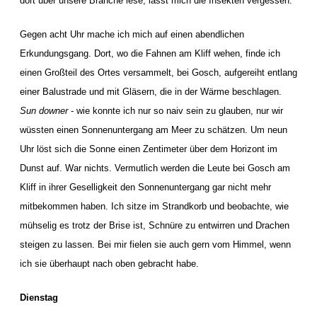
dort über unsere Branche lese, lässt mich die Insekten vergessen.
Gegen acht Uhr mache ich mich auf einen abendlichen
Erkundungsgang. Dort, wo die Fahnen am Kliff wehen, finde ich
einen Großteil des Ortes versammelt, bei Gosch, aufgereiht entlang
einer Balustrade und mit Gläsern, die in der Wärme beschlagen.
Sun downer
- wie konnte ich nur so naiv sein zu glauben, nur wir
wüssten einen Sonnenuntergang am Meer zu schätzen. Um neun
Uhr löst sich die Sonne einen Zentimeter über dem Horizont im
Dunst auf. War nichts. Vermutlich werden die Leute bei Gosch am
Kliff in ihrer Geselligkeit den Sonnenuntergang gar nicht mehr
mitbekommen haben. Ich sitze im Strandkorb und beobachte, wie
mühselig es trotz der Brise ist, Schnüre zu entwirren und Drachen
steigen zu lassen. Bei mir fielen sie auch gern vom Himmel, wenn
ich sie überhaupt nach oben gebracht habe.
Dienstag