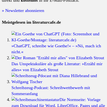
direkt und
kostenlos
in Ihr E-Mail-Postfach.
» Newsletter abonnieren
Meistgelesen im literaturcafe.de
»ChatGPT, schreibe wie Goethe!« – »Nö, mach ich
nicht.«
Das Unspektakuläre als große Literatur: »Erzähl mir
alles« von Elizabeth Strout
Schreibzeug-Podcast: Schreibwettbewerb mit
Sommeranfang
Die Normseite: Vorlage
zum Download für Word, LibreOffice, Pages und alle