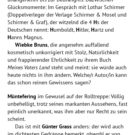
Glücksmomente: Im Gespräch mit Lothar Schirmer
(Doppelverleger der Verlage Schirmer & Mosel und
Schirmer & Graf), der witzelnd die 4
H
s der
Deutschen nennt:
H
umboldt,
H
itler,
H
artz und
H
anns Magnus.
Wiebke Bruns
, die angenehm auffallend
kosmetisch unkorrigiert mit Stolz, Natürlichkeit
und frappierender Ehrlichkeit zu ihrem Buch
Meines Vaters Land
steht und meint: sie würde auch
heute nichts in ihm ändern. Welche/r Autor/in kann
das schon reinen Gewissens sagen?
Müntefering
im Gewusel auf der Rolltreppe: Völlig
unbehelligt, trotz seines markanten Aussehens, fast
peinlich unerkannt, was ihm aber nur Recht zu sein
scheint.
Das ist mit
Günter Grass
anders: der wird auch
im dichtesten Gedränge bemerkt, obwohl er von