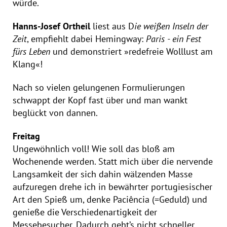
würde.
Hanns-Josef Ortheil
liest aus D
ie weißen Inseln der
Zeit
, empfiehlt dabei Hemingway:
Paris - ein Fest
fürs Leben
und demonstriert »redefreie Wolllust am
Klang«!
Nach so vielen gelungenen Formulierungen
schwappt der Kopf fast über und man wankt
beglückt von dannen.
Freitag
Ungewöhnlich voll! Wie soll das bloß am
Wochenende werden. Statt mich über die nervende
Langsamkeit der sich dahin wälzenden Masse
aufzuregen drehe ich in bewährter portugiesischer
Art den Spieß um, denke Paciência (=Geduld) und
genieße die Verschiedenartigkeit der
Messebesucher. Dadurch geht’s nicht schneller,