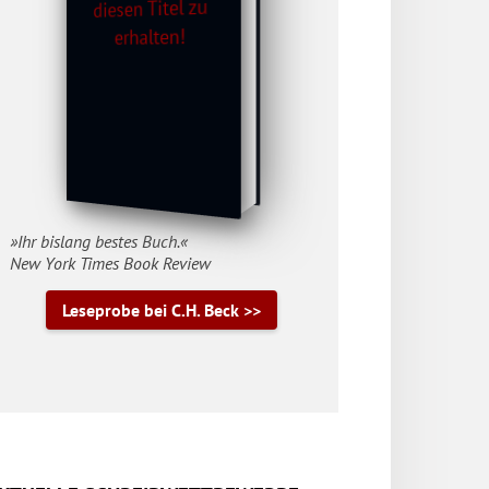
»Ihr bislang bestes Buch.«
New York Times Book Review
Leseprobe bei C.H. Beck >>