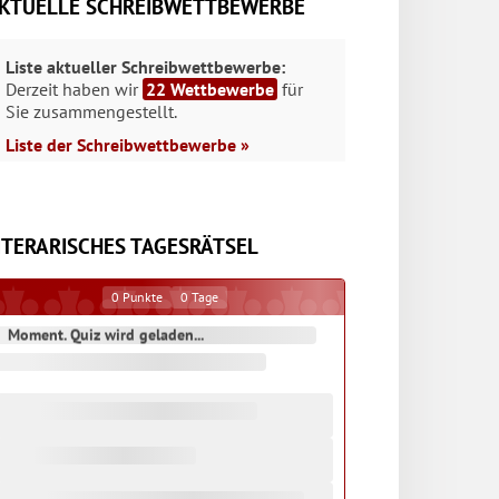
KTUELLE SCHREIBWETTBEWERBE
Liste aktueller Schreibwettbewerbe:
Derzeit haben wir
22 Wettbewerbe
für
Sie zusammengestellt.
Liste der Schreibwettbewerbe »
ITERARISCHES TAGESRÄTSEL
0
Punkte
0
Tage
Moment. Quiz wird geladen...