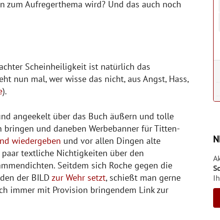
ten zum Aufregerthema wird? Und das auch noch
hter Scheinheiligkeit ist natürlich das
eht nun mal, wer wisse das nicht, aus Angst, Hass,
e
).
nd angeekelt über das Buch äußern und tolle
en bringen und daneben Werbebanner für Titten-
N
end wiedergeben
und vor allen Dingen alte
paar textliche Nichtigkeiten über den
A
ammendichten. Seitdem sich Roche gegen die
S
oden der BILD
zur Wehr setzt
, schießt man gerne
Ih
lich immer mit Provision bringendem Link zur