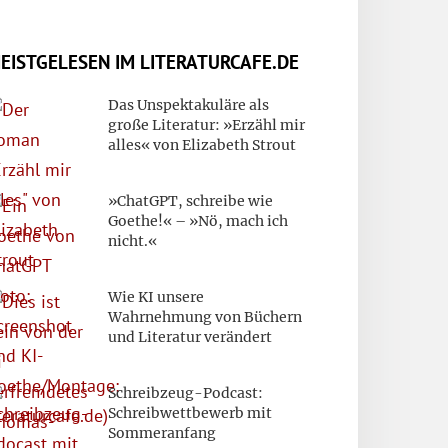
EISTGELESEN IM LITERATURCAFE.DE
Das Unspektakuläre als
große Literatur: »Erzähl mir
alles« von Elizabeth Strout
»ChatGPT, schreibe wie
Goethe!« – »Nö, mach ich
nicht.«
Wie KI unsere
Wahrnehmung von Büchern
und Literatur verändert
Schreibzeug-Podcast:
Schreibwettbewerb mit
Sommeranfang