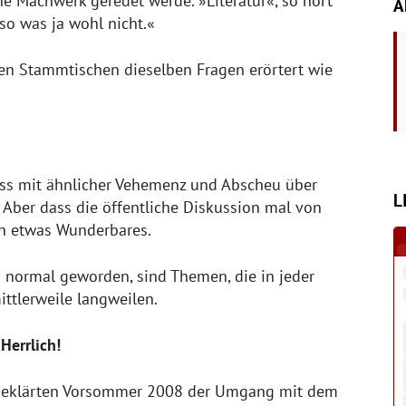
he Machwerk geredet werde. »Literatur«, so hört
A
 so was ja wohl nicht.«
rten Stammtischen dieselben Fragen erörtert wie
ss mit ähnlicher Vehemenz und Abscheu über
L
 Aber dass die öffentliche Diskussion mal von
ch etwas Wunderbares.
 normal geworden, sind Themen, die in jeder
ttlerweile langweilen.
Herrlich!
ufgeklärten Vorsommer 2008 der Umgang mit dem