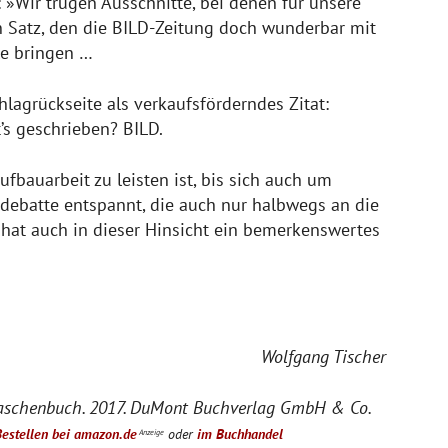
: »Wir trugen Ausschnitte, bei denen für unsere
in Satz, den die BILD-Zeitung doch wunderbar mit
le bringen …
hlagrückseite als verkaufsförderndes Zitat:
’s geschrieben? BILD.
fbauarbeit zu leisten ist, bis sich auch um
rdebatte entspannt, die auch nur halbwegs an die
hat auch in dieser Hinsicht ein bemerkenswertes
Wolfgang Tischer
Taschenbuch. 2017. DuMont Buchverlag GmbH & Co.
estellen bei amazon.de
oder
im Buchhandel
Anzeige