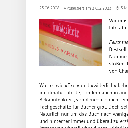
25.06.2008
3
Mi
Aktualisiert am
27.02.2023
Wir müss
Literatu
Feuchtge
Bestsell
Nummer 1
stoßen.
von Char
Wörter wie »Ekel« und »widerlich« behe
im literaturcafe.de, sondern auch in a
Bekanntenkreis, von denen ich nicht ein
Fachgeschäfte für Bücher gibt. Doch sel
Natürlich nur, um das Buch nach wenig
und hinterher immer und überall zu erzä