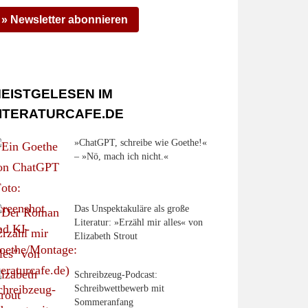
» Newsletter abonnieren
EISTGELESEN IM
ITERATURCAFE.DE
»ChatGPT, schreibe wie Goethe!«
– »Nö, mach ich nicht.«
Das Unspektakuläre als große
Literatur: »Erzähl mir alles« von
Elizabeth Strout
Schreibzeug-Podcast:
Schreibwettbewerb mit
Sommeranfang