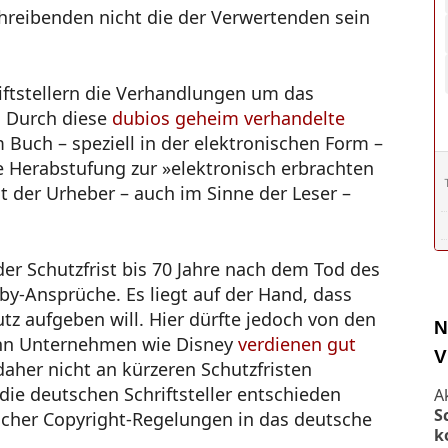
hreibenden nicht die der Verwertenden sein
iftstellern die Verhandlungen um das
 Durch diese
dubios geheim verhandelte
uch – speziell in der elektronischen Form –
e Herabstufung zur »elektronisch erbrachten
it der Urheber – auch im Sinne der Leser –
der Schutzfrist bis 70 Jahre nach dem Tod des
by-Ansprüche. Es liegt auf der Hand, dass
tz aufgeben will. Hier dürfte jedoch von den
N
nn Unternehmen wie Disney
verdienen gut
V
aher nicht an kürzeren Schutzfristen
 die deutschen Schriftsteller entschieden
A
S
cher Copyright-Regelungen in das deutsche
k