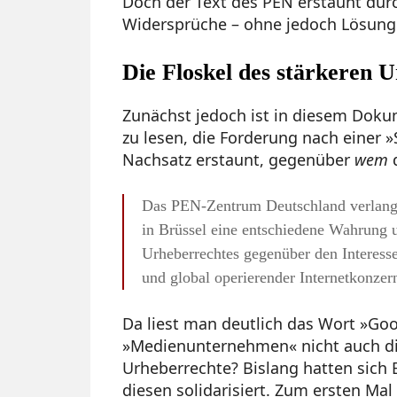
Doch der Text des PEN erstaunt dur
Widersprüche ­– ohne jedoch Lösung
Die Floskel des stärkeren 
Zunächst jedoch ist in diesem Dokum
zu lesen, die Forderung nach einer 
Nachsatz erstaunt, gegenüber
wem
d
Das PEN-Zentrum Deutschland verlang
in Brüssel eine entschiedene Wahrung 
Urheberrechtes gegenüber den Interess
und global operierender Internetkonzer
Da liest man deutlich das Wort »Goo
»Medienunternehmen« nicht auch die
Urheberrechte? Bislang hatten sich 
diesen solidarisiert. Zum ersten Mal