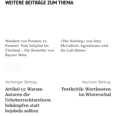
WEITERE BEITRÄGE ZUM THEMA
Foto: Birgit-Cathrin Duval
Wandern von Pommes zu
»Der Aufstieg« von Amy
Pasteten: Vom Salzpfad bis
McCulloch: Irgendwann wird
Überland – Die Bestseller von
die Luft dünner
Raynor Winn
Matthias Nawrat
Foto: Birgit-Cathrin Duval
Vorheriger Beitrag
Nächster Beitrag
Artikel 13: Warum
Textkritik: Wortknoten
Autoren die
im Winterschal
Urheberrechtsreform
bekämpfen statt
bejubeln sollten