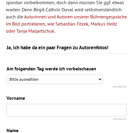
spontan vorbeikommen, doch dann müssen Sie ggf. etwas
Nele Heyse
warten. Denn Birgit-Cathrin Duval wird selbstverständlich
auch die
Autorinnen und Autoren unserer Bühnengespräche
im Bild porträtieren, wie Sebastian Fitzek, Markus Heitz
Foto: Birgit-Cathrin Duval
oder Tanja Maljartschuk
.
Ja, ich habe da ein paar Fragen zu Autorenfotos!
Am folgenden Tag werde ich vorbeischauen
Stefan Bachmann
erforderlich
Vorname
Foto: Birgit-Cathrin Duval
erforderlich
Name