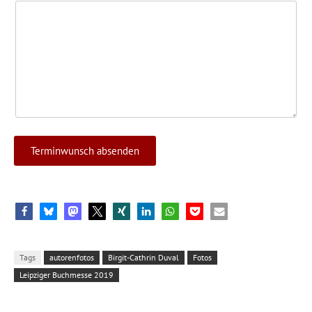
Carsten Otte
Foto: Birgit-Cathrin Duval
Tags
autorenfotos
Birgit-Cathrin Duval
Fotos
Leipziger Buchmesse 2019
Jens Sparschuh