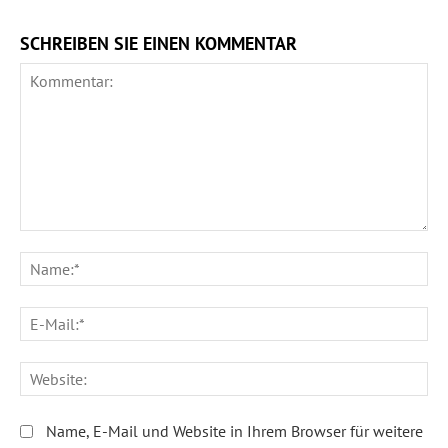
SCHREIBEN SIE EINEN KOMMENTAR
Stefan Nink
Foto: Birgit-Cathrin Duval
Kommentar:
Na
Annelie Wendeberg
E-
Ma
We
Foto: Birgit-Cathrin Duval
Name, E-Mail und Website in Ihrem Browser für weitere