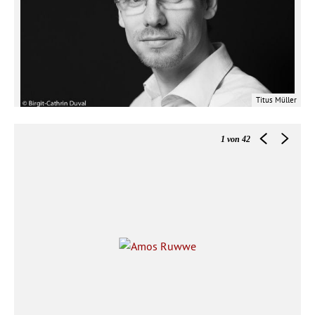
Titus Müller
1
von 42
Maria M. Lacroix