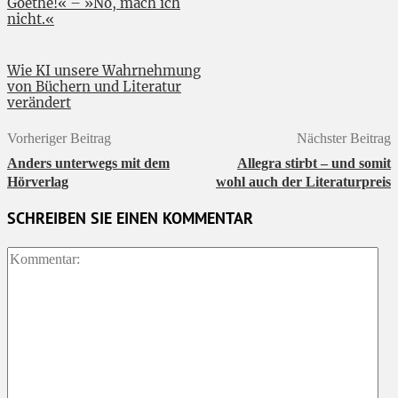
Goethe!« – »Nö, mach ich
nicht.«
Wie KI unsere Wahrnehmung
von Büchern und Literatur
verändert
Vorheriger Beitrag
Nächster Beitrag
Anders unterwegs mit dem
Allegra stirbt – und somit
Hörverlag
wohl auch der Literaturpreis
SCHREIBEN SIE EINEN KOMMENTAR
Ko