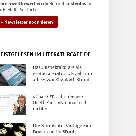
chreibwettbewerben
direkt und
kostenlos
in
r E-Mail-Postfach.
» Newsletter abonnieren
EISTGELESEN IM LITERATURCAFE.DE
Das Unspektakuläre als
große Literatur: »Erzähl mir
alles« von Elizabeth Strout
»ChatGPT, schreibe wie
Goethe!« – »Nö, mach ich
nicht.«
Die Normseite: Vorlage zum
Download für Word,