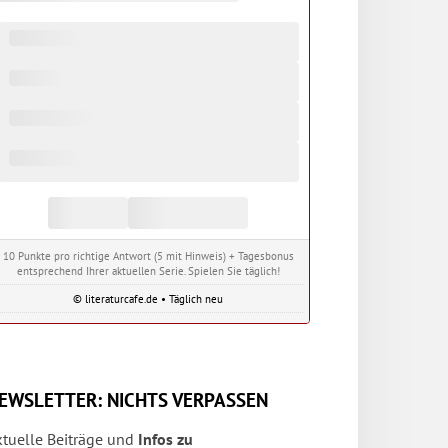
10 Punkte pro richtige Antwort (5 mit Hinweis) + Tagesbonus
entsprechend Ihrer aktuellen Serie. Spielen Sie täglich!
© literaturcafe.de • Täglich neu
EWSLETTER: NICHTS VERPASSEN
ktuelle Beiträge und
Infos zu