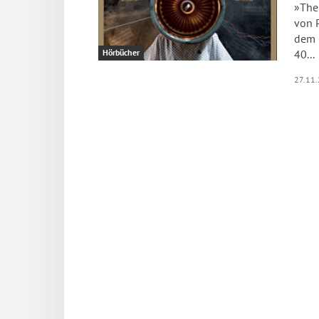
»The 
von P
dem 
40...
Hörbücher
27.11