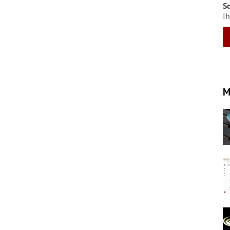
S
Ih
M