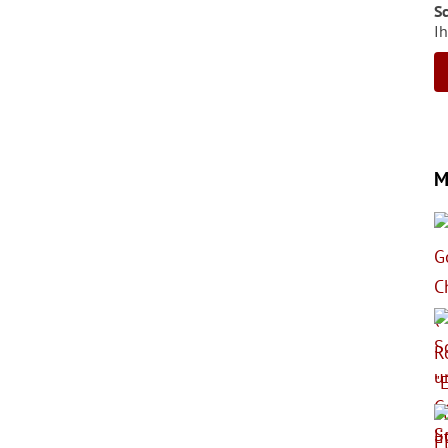
S
Ih
M