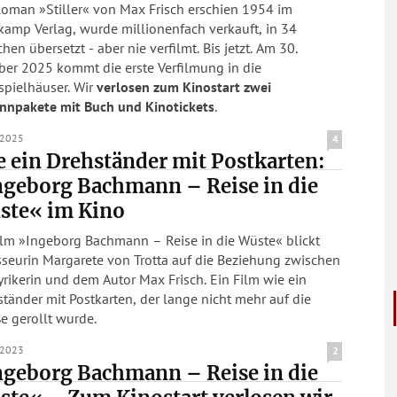
Roman »Stiller« von Max Frisch erschien 1954 im
kamp Verlag, wurde millionenfach verkauft, in 34
hen übersetzt - aber nie verfilmt. Bis jetzt. Am 30.
ber 2025 kommt die erste Verfilmung in die
spielhäuser. Wir
verlosen zum Kinostart zwei
nnpakete mit Buch und Kinotickets
.
.2025
4
 ein Drehständer mit Postkarten:
ngeborg Bachmann – Reise in die
ste« im Kino
ilm »Ingeborg Bachmann – Reise in die Wüste« blickt
sseurin Margarete von Trotta auf die Beziehung zwischen
yrikerin und dem Autor Max Frisch. Ein Film wie ein
tänder mit Postkarten, der lange nicht mehr auf die
e gerollt wurde.
.2023
2
ngeborg Bachmann – Reise in die