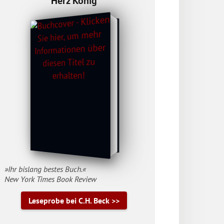
Herz König
»Ihr bislang bestes Buch.«
New York Times Book Review
Leseprobe bei C.H. Beck >>