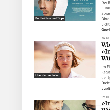
Der 
Suhr
Sprac
Okto
Buchkritiken und Tipps
Licht
Gewi
20.10
Wie
»I
Wü
Im F
Regi
Literarisches Leben
der L
Drehs
Straß
19.10
»I