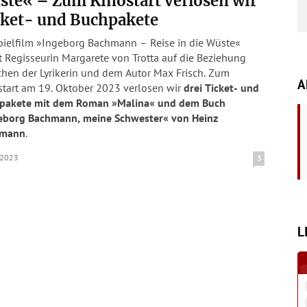
te« – Zum Kinostart verlosen wir
cket- und Buchpakete
pielfilm »Ingeborg Bachmann – Reise in die Wüste«
t Regisseurin Margarete von Trotta auf die Beziehung
chen der Lyrikerin und dem Autor Max Frisch. Zum
A
start am 19. Oktober 2023 verlosen wir
drei Ticket- und
pakete mit dem Roman »Malina« und dem Buch
eborg Bachmann, meine Schwester« von Heinz
hmann
.
.2023
3
L