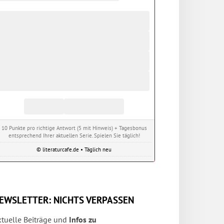
10 Punkte pro richtige Antwort (5 mit Hinweis) + Tagesbonus
entsprechend Ihrer aktuellen Serie. Spielen Sie täglich!
© literaturcafe.de • Täglich neu
EWSLETTER: NICHTS VERPASSEN
ktuelle Beiträge und
Infos zu