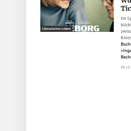
Wüs
Ti
Im S
blick
Literarisches Leben
zwis
Kino
Buch
»Ing
Bac
08.10