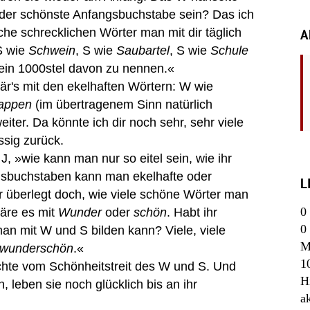
t der schönste Anfangsbuchstabe sein? Das ich
che schrecklichen Wörter man mit dir täglich
A
 S wie
Schwein
, S wie
Saubartel
, S wie
Schule
 ein 1000stel davon zu nennen.«
r's mit den ekelhaften Wörtern: W wie
appen
(im übertragenem Sinn natürlich
iter. Da könnte ich dir noch sehr, sehr viele
ssig zurück.
»wie kann man nur so eitel sein, wie ihr
ngsbuchstaben kann man ekelhafte oder
L
r überlegt doch, wie viele schöne Wörter man
0
äre es mit
Wunder
oder
schön
. Habt ihr
0
an mit W und S bilden kann? Viele, viele
M
wunderschön
.«
1
te vom Schönheitstreit des W und S. Und
H
 leben sie noch glücklich bis an ihr
a