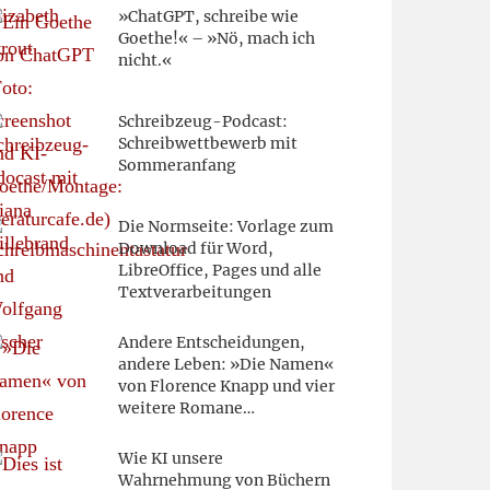
»ChatGPT, schreibe wie
Goethe!« – »Nö, mach ich
nicht.«
Schreibzeug-Podcast:
Schreibwettbewerb mit
Sommeranfang
Die Normseite: Vorlage zum
Download für Word,
LibreOffice, Pages und alle
Textverarbeitungen
Andere Entscheidungen,
andere Leben: »Die Namen«
von Florence Knapp und vier
weitere Romane…
Wie KI unsere
Wahrnehmung von Büchern