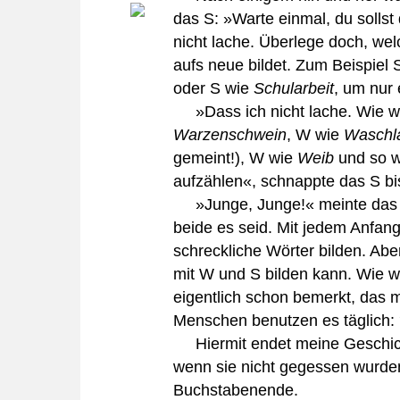
das S: »Warte einmal, du solls
nicht lache. Überlege doch, wel
aufs neue bildet. Zum Beispiel
oder S wie
Schularbeit
, um nur
»Dass ich nicht lache. Wie wä
Warzenschwein
, W wie
Waschl
gemeint!), W wie
Weib
und so we
aufzählen«, schnappte das S bi
»Junge, Junge!« meinte das J, 
beide es seid. Mit jedem Anfa
schreckliche Wörter bilden. Abe
mit W und S bilden kann. Wie w
eigentlich schon bemerkt, das m
Menschen benutzen es täglich:
Hiermit endet meine Geschich
wenn sie nicht gegessen wurden,
Buchstabenende.