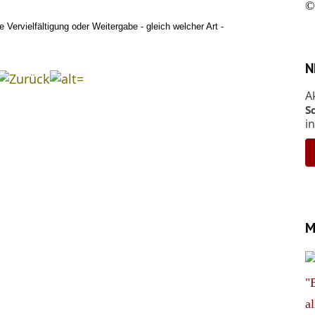
©
e Vervielfältigung oder Weitergabe - gleich welcher Art -
N
A
S
i
M