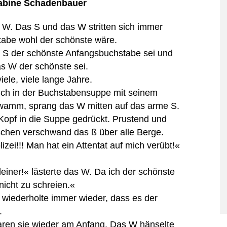
abine Schadenbauer
W. Das S und das W stritten sich immer
tabe wohl der schönste wäre.
S der schönste Anfangsbuchstabe sei und
as W der schönste sei.
ele, viele lange Jahre.
ich in der Buchstabensuppe mit seinem
hwamm, sprang das W mitten auf das arme S.
Kopf in die Suppe gedrückt. Prustend und
schen verschwand das ß über alle Berge.
i!!! Man hat ein Attentat auf mich verübt!«
iner!« lästerte das W. Da ich der schönste
nicht zu schreien.«
wiederholte immer wieder, dass es der
.
en sie wieder am Anfang. Das W hänselte