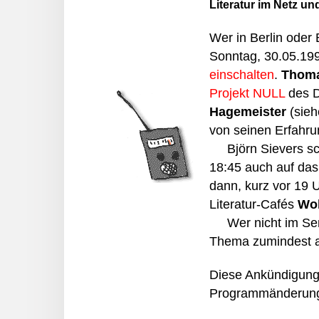
Literatur im Netz und
Wer in Berlin oder
Sonntag, 30.05.19
einschalten
.
Thoma
Projekt NULL
des D
Hagemeister
(sieh
von seinen Erfahru
Björn Sievers schl
18:45 auch auf da
dann, kurz vor 19 U
Literatur-Cafés
Wol
Wer nicht im Send
Thema zumindest 
Diese Ankündigung g
Programmänderun