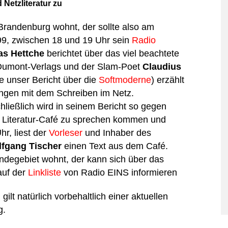
 Netzliteratur zu
 Brandenburg wohnt, der sollte also am
99, zwischen 18 und 19 Uhr sein
Radio
s Hettche
berichtet über das viel beachtete
umont-Verlags und der Slam-Poet
Claudius
e unser Bericht über die
Softmoderne
) erzählt
ngen mit dem Schreiben im Netz.
ießlich wird in seinem Bericht so gegen
s Literatur-Café zu sprechen kommen und
hr, liest der
Vorleser
und Inhaber des
fgang Tischer
einen Text aus dem Café.
egebiet wohnt, der kann sich über das
auf der
Linkliste
von Radio EINS informieren
ilt natürlich vorbehaltlich einer aktuellen
g.