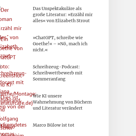
Das Unspektakuläre als
große Literatur: »Erzähl mir
alles« von Elizabeth Strout
»ChatGPT, schreibe wie
Goethe!« – »Nö, mach ich
nicht.«
Schreibzeug-Podcast:
Schreibwettbewerb mit
Sommeranfang
Wie KI unsere
Wahrnehmung von Büchern
und Literatur verändert
Marco Bülow ist tot