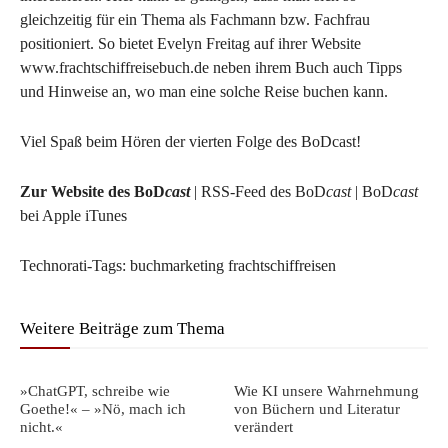
gleichzeitig für ein Thema als Fachmann bzw. Fachfrau
positioniert. So bietet Evelyn Freitag auf ihrer Website
www.frachtschiffreisebuch.de neben ihrem Buch auch Tipps
und Hinweise an, wo man eine solche Reise buchen kann.
Viel Spaß beim Hören der vierten Folge des BoDcast!
Zur Website des BoD
cast
| RSS-Feed des BoD
cast
| BoD
cast
bei Apple iTunes
Technorati-Tags: buchmarketing frachtschiffreisen
Weitere Beiträge zum Thema
»ChatGPT, schreibe wie
Wie KI unsere Wahrnehmung
Goethe!« – »Nö, mach ich
von Büchern und Literatur
nicht.«
verändert