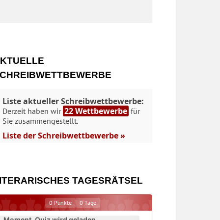
KTUELLE
CHREIBWETTBEWERBE
Liste aktueller Schreibwettbewerbe:
22 Wettbewerbe
Derzeit haben wir
für
Sie zusammengestellt.
Liste der Schreibwettbewerbe »
ITERARISCHES TAGESRÄTSEL
0
Punkte
0
Tage
Moment. Quiz wird geladen...