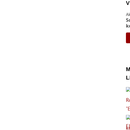
V
A
S
k
M
L