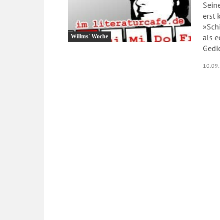
Seine
erst 
»Schi
als e
Willms' Woche
Gedic
10.09