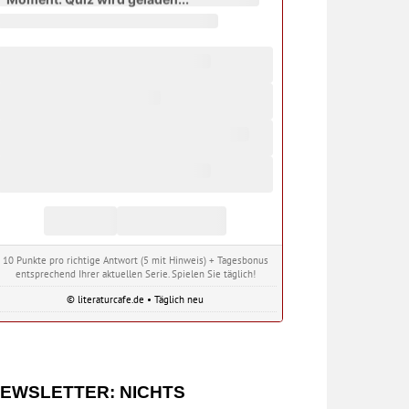
10 Punkte pro richtige Antwort (5 mit Hinweis) + Tagesbonus
entsprechend Ihrer aktuellen Serie. Spielen Sie täglich!
© literaturcafe.de • Täglich neu
EWSLETTER: NICHTS