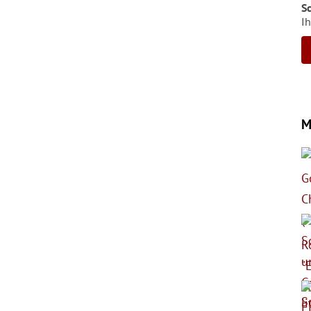
S
Ih
M