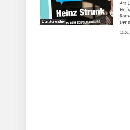
Am 1
Hein
Roma
Der R
Literatur online
12.01