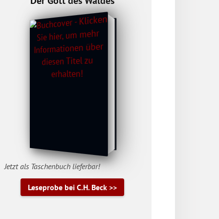
Der Gott des Waldes
Jetzt als Taschenbuch lieferbar!
Leseprobe bei C.H. Beck >>