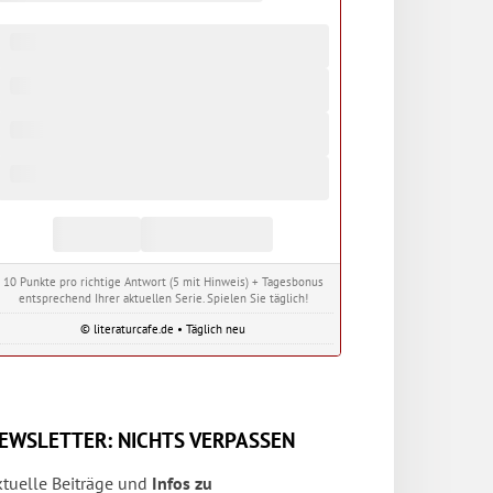
10 Punkte pro richtige Antwort (5 mit Hinweis) + Tagesbonus
entsprechend Ihrer aktuellen Serie. Spielen Sie täglich!
© literaturcafe.de • Täglich neu
EWSLETTER: NICHTS VERPASSEN
ktuelle Beiträge und
Infos zu