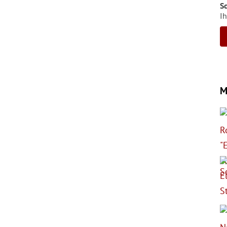
S
Ih
M