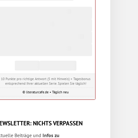
10 Punkte pro richtige Antwort (5 mit Hinweis) + Tagesbonus
entsprechend Ihrer aktuellen Serie. Spielen Sie täglich!
© literaturcafe.de • Täglich neu
EWSLETTER: NICHTS VERPASSEN
ktuelle Beiträge und
Infos zu