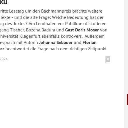
ddl
dritte Lesetag um den Bachmannpreis brachte weitere
Texte - und die alte Frage: Welche Bedeutung hat der
rag des Textes? Am Lendhafen vor Publikum diskutieren
gang Tischer, Bozena Badura und
Gast Doris Moser
von
niversität Klagenfurt ebenfalls kontrovers. Außerdem
Gespräch mit Autorin
Johanna Sebauer
und
Florian
ler
beantwortet die Frage nach dem richtigen Zeitpunkt.
.2024
0