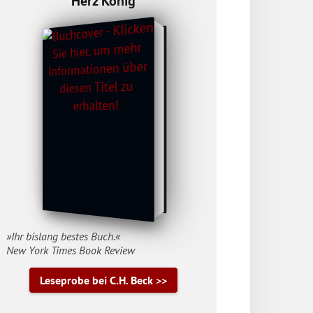
Herz König
»Ihr bislang bestes Buch.«
New York Times Book Review
Leseprobe bei C.H. Beck >>