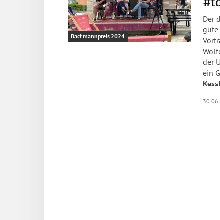
#t
Der 
gute 
Bachmannpreis 2024
Vort
Wolf
der U
ein 
Kess
30.06