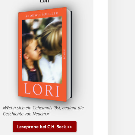
Lori
»Wenn sich ein Geheimnis löst, beginnt die
Geschichte von Neuem.«
Leseprobe bei C.H. Beck >>