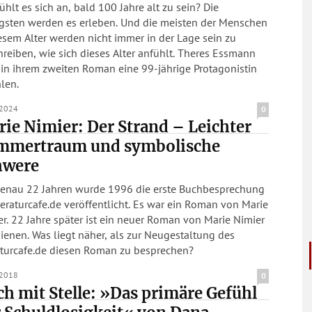
ühlt es sich an, bald 100 Jahre alt zu sein? Die
gsten werden es erleben. Und die meisten der Menschen
esem Alter werden nicht immer in der Lage sein zu
reiben, wie sich dieses Alter anfühlt. Theres Essmann
 in ihrem zweiten Roman eine 99-jährige Protagonistin
len.
.2024
0
ie Nimier: Der Strand – Leichter
mmertraum und symbolische
hwere
genau 22 Jahren wurde 1996 die erste Buchbesprechung
teraturcafe.de veröffentlicht. Es war ein Roman von Marie
r. 22 Jahre später ist ein neuer Roman von Marie Nimier
äher, als zur Neugestaltung des
raturcafe.de diesen Roman zu besprechen?
.2018
0
h mit Stelle: »Das primäre Gefühl