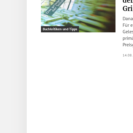
der
Gr
Dana 
Für e
Buchkritiken und Tipps
Gele
prim
Preis
14.08