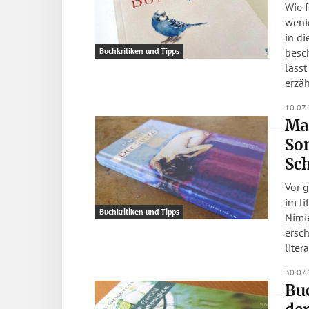
Wie f
weni
in di
besch
Buchkritiken und Tipps
lässt
erzäh
10.07
Mar
So
Sc
Vor 
im li
Buchkritiken und Tipps
Nimie
erschienen. Was liegt n
lite
30.07
Buc