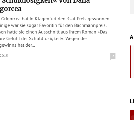
 Schuldlosigkeit« von Dana
igorcea
Grigorcea hat in Klagenfurt den 3sat-Preis gewonnen.
inige war sie sogar Favoritin für den Bachmannpreis.
sen hatte sie einen Ausschnitt aus ihrem Roman »Das
A
äre Gefühl der Schuldlosigkeit«. Wegen des
gewinns hat der...
.2015
2
L