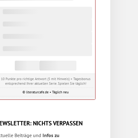
10 Punkte pro richtige Antwort (5 mit Hinweis) + Tagesbonus
entsprechend Ihrer aktuellen Serie. Spielen Sie täglich!
© literaturcafe.de • Täglich neu
EWSLETTER: NICHTS VERPASSEN
ktuelle Beiträge und
Infos zu