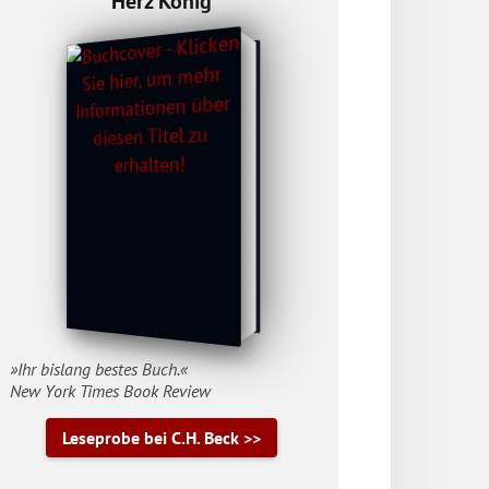
Herz König
»Ihr bislang bestes Buch.«
New York Times Book Review
Leseprobe bei C.H. Beck >>