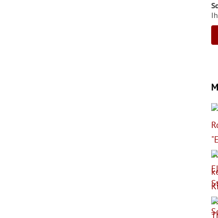
S
Ih
M