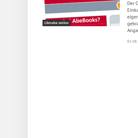
Der 
Einka
eige
gebr
Literatur online
Angab
01.08