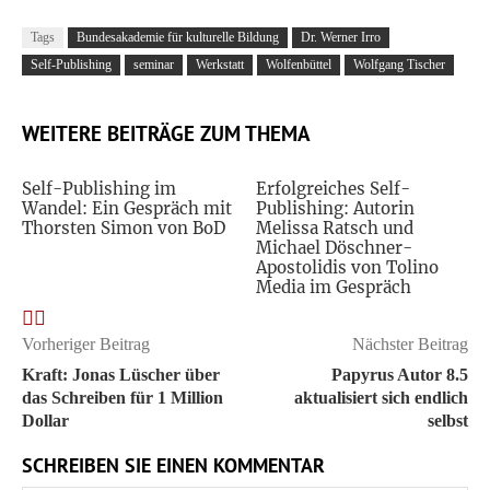
Tags
Bundesakademie für kulturelle Bildung
Dr. Werner Irro
Self-Publishing
seminar
Werkstatt
Wolfenbüttel
Wolfgang Tischer
WEITERE BEITRÄGE ZUM THEMA
Self-Publishing im
Erfolgreiches Self-
Wandel: Ein Gespräch mit
Publishing: Autorin
Thorsten Simon von BoD
Melissa Ratsch und
Michael Döschner-
Apostolidis von Tolino
Media im Gespräch
Vorheriger Beitrag
Nächster Beitrag
Kraft: Jonas Lüscher über
Papyrus Autor 8.5
das Schreiben für 1 Million
aktualisiert sich endlich
Dollar
selbst
SCHREIBEN SIE EINEN KOMMENTAR