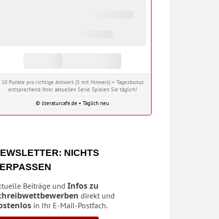
10 Punkte pro richtige Antwort (5 mit Hinweis) + Tagesbonus
entsprechend Ihrer aktuellen Serie. Spielen Sie täglich!
© literaturcafe.de • Täglich neu
EWSLETTER: NICHTS
ERPASSEN
Infos zu
ktuelle Beiträge und
chreibwettbewerben
direkt und
ostenlos
in Ihr E-Mail-Postfach.