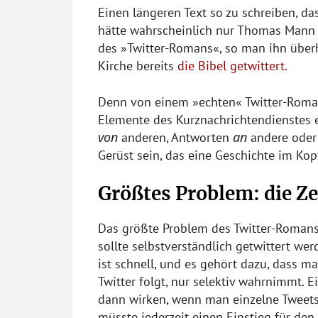
Einen längeren Text so zu schreiben, das
hätte wahrscheinlich nur Thomas Mann s
des »Twitter-Romans«, so man ihn überha
Kirche bereits
die Bibel getwittert
.
Denn von einem »echten« Twitter-Roman
Elemente des Kurznachrichtendienstes e
von
an
anderen, Antworten
andere oder 
Gerüst sein, das eine Geschichte im Kopf
Größtes Problem: die Ze
Das größte Problem des Twitter-Romans 
sollte selbstverständlich getwittert wer
ist schnell, und es gehört dazu, dass 
Twitter folgt, nur selektiv wahrnimmt. 
dann wirken, wenn man einzelne Tweets n
müsste jederzeit einen Einstieg für den