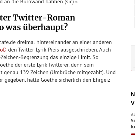
und an die Bürowand babben (sic).«
hter Twitter-Roman
so was überhaupt?
rcafe.de dreimal hintereinander an einer anderen
oD
den Twitter-Lyrik-Preis ausgeschrieben. Auch
Zeichen-Begrenzung das einzige Limit. So
the der erste Lyrik-Twitterer, denn sein
at genau 139 Zeichen (Umbrüche mitgezählt). Und
er gegeben, hätte Goethe sicherlich den Ehrgeiz
N
V
A
S
k