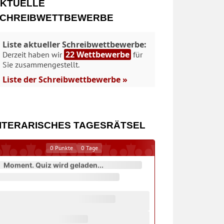
KTUELLE
CHREIBWETTBEWERBE
Liste aktueller Schreibwettbewerbe:
22 Wettbewerbe
Derzeit haben wir
für
Sie zusammengestellt.
Liste der Schreibwettbewerbe »
ITERARISCHES TAGESRÄTSEL
0
Punkte
0
Tage
Moment. Quiz wird geladen...