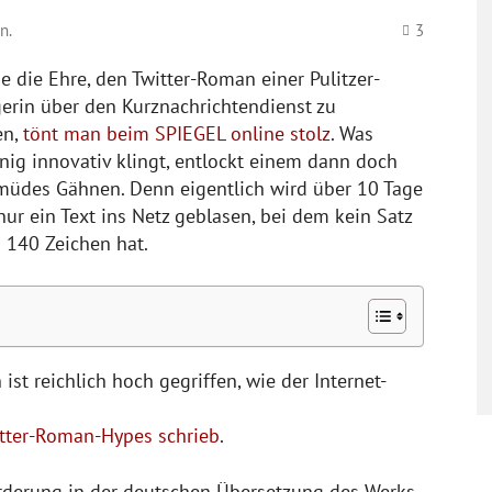
n.
3
 die Ehre, den Twitter-Roman einer Pulitzer-
gerin über den Kurznachrichtendienst zu
en,
tönt man beim SPIEGEL online stolz
. Was
ig innovativ klingt, entlockt einem dann doch
müdes Gähnen. Denn eigentlich wird über 10 Tage
ur ein Text ins Netz geblasen, bei dem kein Satz
 140 Zeichen hat.
st reichlich hoch gegriffen, wie der Internet-
witter-Roman-Hypes schrieb
.
orderung in der deutschen Übersetzung des Werks