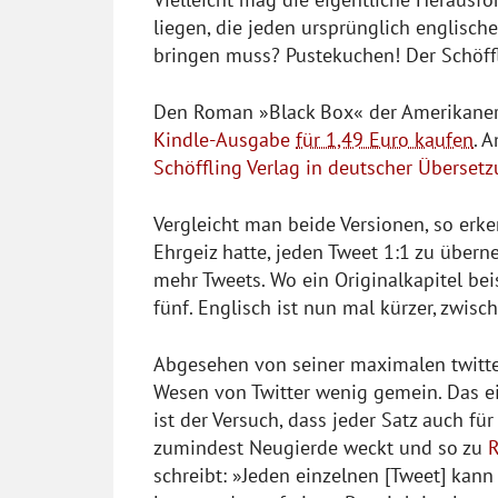
liegen, die jeden ursprünglich englisc
bringen muss? Pustekuchen! Der Schöffl
Den Roman »Black Box« der Amerikaner
Kindle-Ausgabe
für 1,49 Euro kaufen
. 
Schöffling Verlag in deutscher Überset
Vergleicht man beide Versionen, so erk
Ehrgeiz hatte, jeden Tweet 1:1 zu über
mehr Tweets. Wo ein Originalkapitel bei
fünf. Englisch ist nun mal kürzer, zwis
Abgesehen von seiner maximalen twitte
Wesen von Twitter wenig gemein. Das e
ist der Versuch, dass jeder Satz auch fü
zumindest Neugierde weckt und so zu
R
schreibt: »Jeden einzelnen [Tweet] kan