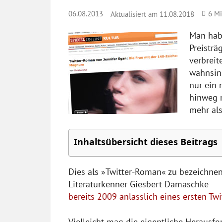
06.08.2013
6
Mi
Aktualisiert am
11.08.2018
Man habe
Preisträ
verbreit
wahnsinn
nur ein 
hinweg n
mehr als
Inhaltsübersicht dieses Beitrags
Dies als »Twitter-Roman« zu bezeichnen i
Literaturkenner Giesbert Damaschke
bereits 2009 anlässlich eines ersten T
Vielleicht mag die eigentliche Herausf