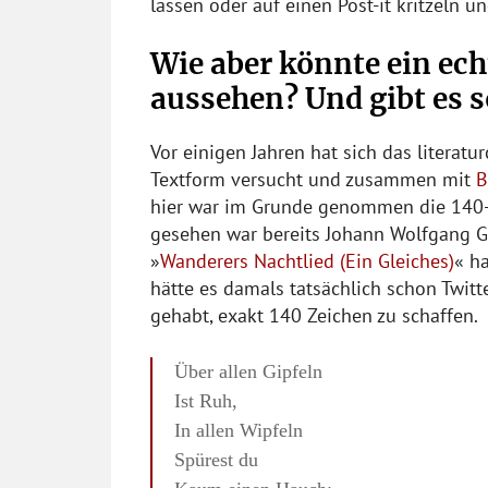
lassen oder auf einen Post-it kritzeln 
Wie aber könnte ein ec
aussehen? Und gibt es 
Vor einigen Jahren hat sich das literatu
Textform versucht und zusammen mit
B
hier war im Grunde genommen die 140-
gesehen war bereits Johann Wolfgang Goe
»
Wanderers Nachtlied (Ein Gleiches)
« h
hätte es damals tatsächlich schon Twitt
gehabt, exakt 140 Zeichen zu schaffen.
Über allen Gipfeln
Ist Ruh,
In allen Wipfeln
Spürest du