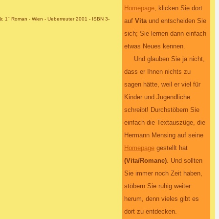
Homepage
, klicken Sie dort
. 1" Roman - Wien - Ueberreuter 2001 - ISBN 3-
auf
Vita
und entscheiden Sie
sich; Sie lernen dann einfach
etwas Neues kennen.
Und glauben Sie ja nicht,
dass er Ihnen nichts zu
sagen hätte, weil er viel für
Kinder und Jugendliche
schreibt! Durchstöbern Sie
einfach die Textauszüge, die
Hermann Mensing auf seine
Homepage
gestellt hat
(Vita/Romane)
. Und sollten
Sie immer noch Zeit haben,
stöbern Sie ruhig weiter
herum, denn vieles gibt es
dort zu entdecken.