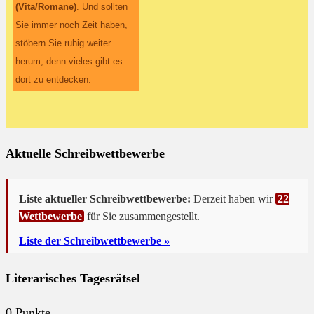
(Vita/Romane)
. Und sollten
Sie immer noch Zeit haben,
stöbern Sie ruhig weiter
herum, denn vieles gibt es
dort zu entdecken.
Aktuelle Schreibwettbewerbe
Liste aktueller Schreibwettbewerbe:
Derzeit haben wir
22
Wettbewerbe
für Sie zusammengestellt.
Liste der Schreibwettbewerbe »
Literarisches Tagesrätsel
0
Punkte