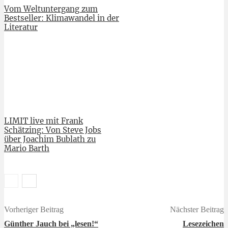
Vom Weltuntergang zum
Bestseller: Klimawandel in der
Literatur
LIMIT live mit Frank
Schätzing: Von Steve Jobs
über Joachim Bublath zu
Mario Barth
Vorheriger Beitrag
Nächster Beitrag
Günther Jauch bei „lesen!“
Lesezeichen