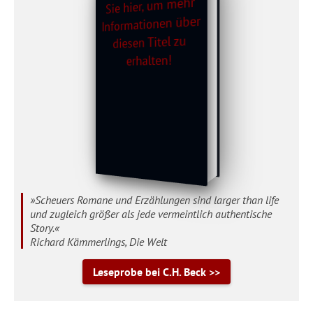
»Scheuers Romane und Erzählungen sind larger than life
und zugleich größer als jede vermeintlich authentische
Story.«
Richard Kämmerlings, Die Welt
Leseprobe bei C.H. Beck >>