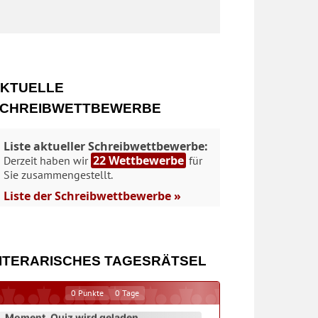
KTUELLE
CHREIBWETTBEWERBE
Liste aktueller Schreibwettbewerbe:
22 Wettbewerbe
Derzeit haben wir
für
Sie zusammengestellt.
Liste der Schreibwettbewerbe »
ITERARISCHES TAGESRÄTSEL
0
Punkte
0
Tage
Moment. Quiz wird geladen...