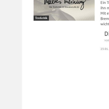
Ein T
ihn 
Mit e
Bremer um di
Textkritik
wicht
D
von
23.01