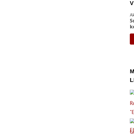
V
A
S
k
M
L