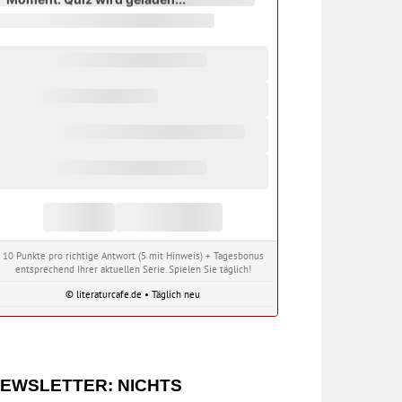
10 Punkte pro richtige Antwort (5 mit Hinweis) + Tagesbonus
entsprechend Ihrer aktuellen Serie. Spielen Sie täglich!
© literaturcafe.de • Täglich neu
EWSLETTER: NICHTS