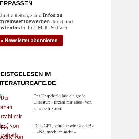
ERPASSEN
Infos zu
ktuelle Beiträge und
chreibwettbewerben
direkt und
ostenlos
in Ihr E-Mail-Postfach.
» Newsletter abonnieren
EISTGELESEN IM
ITERATURCAFE.DE
Das Unspektakuläre als große
Literatur: »Erzähl mir alles« von
Elizabeth Strout
»ChatGPT, schreibe wie Goethe!«
– »Nö, mach ich nicht.«