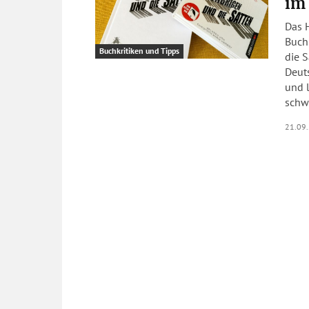
im
Das 
Buch
Buchkritiken und Tipps
die S
Deut
und l
schwu
21.09