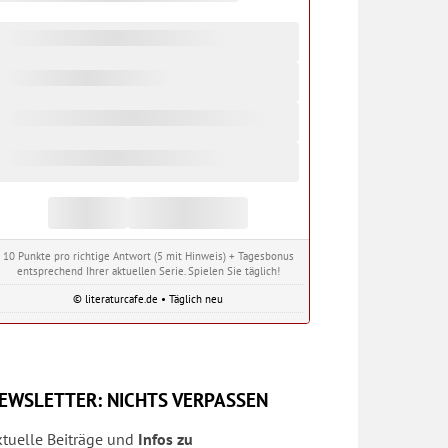
10 Punkte pro richtige Antwort (5 mit Hinweis) + Tagesbonus
entsprechend Ihrer aktuellen Serie. Spielen Sie täglich!
© literaturcafe.de • Täglich neu
EWSLETTER: NICHTS VERPASSEN
ktuelle Beiträge und
Infos zu