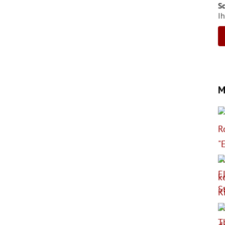
S
Ih
M