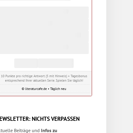
10 Punkte pro richtige Antwort (5 mit Hinweis) + Tagesbonus
entsprechend Ihrer aktuellen Serie. Spielen Sie täglich!
© literaturcafe.de • Täglich neu
EWSLETTER: NICHTS VERPASSEN
ktuelle Beiträge und
Infos zu