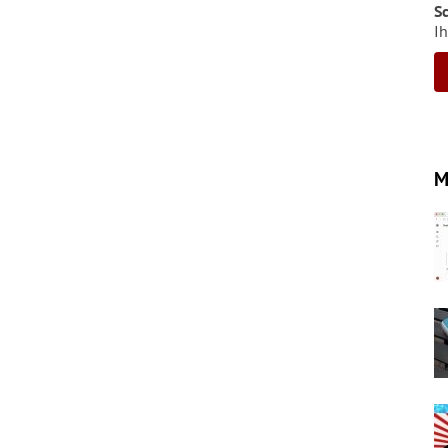
S
Ih
M