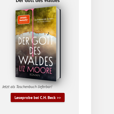
Der Gott des Waldes
Jetzt als Taschenbuch lieferbar!
Leseprobe bei C.H. Beck >>