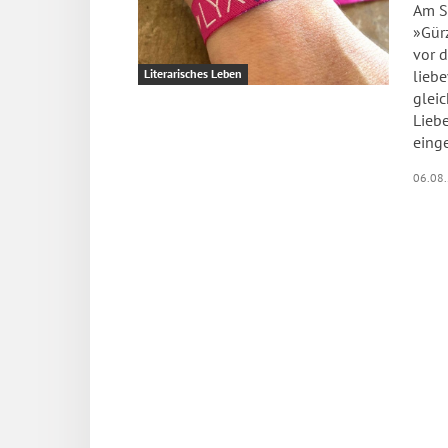
Am S
»Gürz
vor d
lieb
Literarisches Leben
gleic
Liebe
eing
06.08