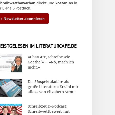
chreibwettbewerben
direkt und
kostenlos
in
r E-Mail-Postfach.
» Newsletter abonnieren
EISTGELESEN IM LITERATURCAFE.DE
»ChatGPT, schreibe wie
Goethe!« – »Nö, mach ich
nicht.«
Das Unspektakuläre als
große Literatur: »Erzähl mir
alles« von Elizabeth Strout
Schreibzeug-Podcast:
Schreibwettbewerb mit