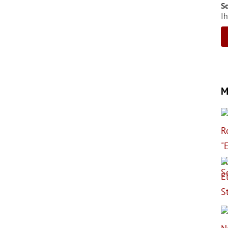
S
Ih
M