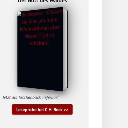
Der Gott des Waldes
Jetzt als Taschenbuch lieferbar!
Leseprobe bei C.H. Beck >>