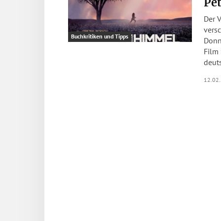
Pe
Der 
vers
Buchkritiken und Tipps
Donne
Film »
deuts
12.02