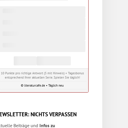
10 Punkte pro richtige Antwort (5 mit Hinweis) + Tagesbonus
entsprechend Ihrer aktuellen Serie. Spielen Sie täglich!
© literaturcafe.de • Täglich neu
EWSLETTER: NICHTS VERPASSEN
ktuelle Beiträge und
Infos zu