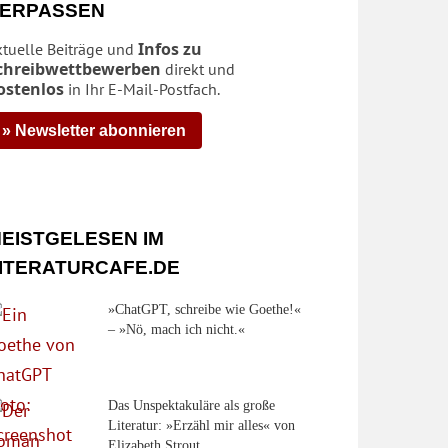
ERPASSEN
Infos zu
ktuelle Beiträge und
chreibwettbewerben
direkt und
ostenlos
in Ihr E-Mail-Postfach.
» Newsletter abonnieren
EISTGELESEN IM
ITERATURCAFE.DE
»ChatGPT, schreibe wie Goethe!«
– »Nö, mach ich nicht.«
Das Unspektakuläre als große
Literatur: »Erzähl mir alles« von
Elizabeth Strout