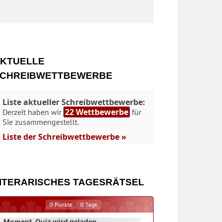
KTUELLE
CHREIBWETTBEWERBE
Liste aktueller Schreibwettbewerbe:
22 Wettbewerbe
Derzeit haben wir
für
Sie zusammengestellt.
Liste der Schreibwettbewerbe »
ITERARISCHES TAGESRÄTSEL
0
Punkte
0
Tage
Moment. Quiz wird geladen...