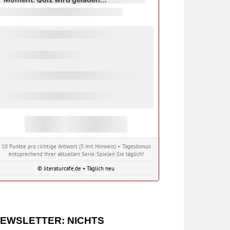
10 Punkte pro richtige Antwort (5 mit Hinweis) + Tagesbonus
entsprechend Ihrer aktuellen Serie. Spielen Sie täglich!
© literaturcafe.de • Täglich neu
EWSLETTER: NICHTS