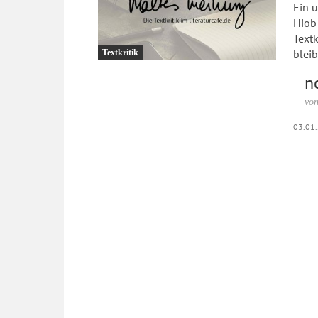
Ein ü
Hiob 
Text
bleib
Textkritik
n
von
03.01