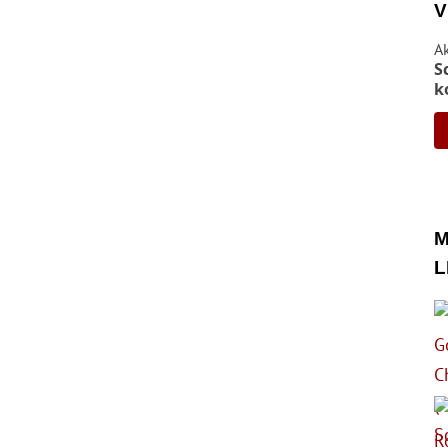
V
A
S
k
M
L