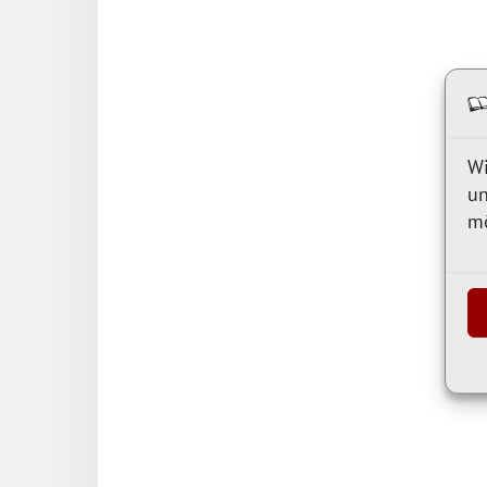
Wi
un
mö