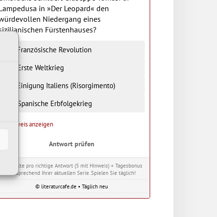
Lampedusa in »Der Leopard« den
würdevollen Niedergang eines
sizilianischen Fürstenhauses?
Die Französische Revolution
Der Erste Weltkrieg
Die Einigung Italiens (Risorgimento)
Der Spanische Erbfolgekrieg
Hinweis anzeigen
Antwort prüfen
10 Punkte pro richtige Antwort (5 mit Hinweis) + Tagesbonus
entsprechend Ihrer aktuellen Serie. Spielen Sie täglich!
© literaturcafe.de • Täglich neu