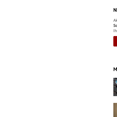
N
A
S
Ih
M