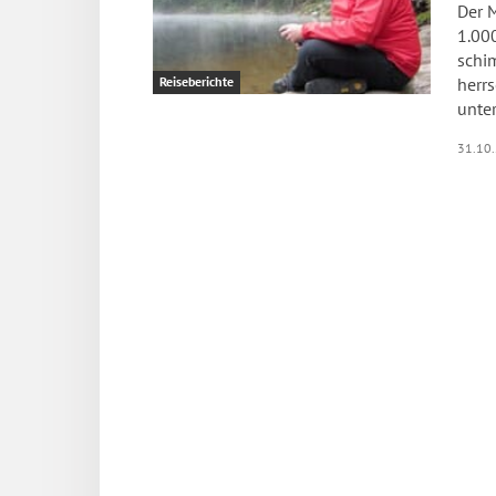
Der 
1.00
schi
herr
Reiseberichte
unter
31.10