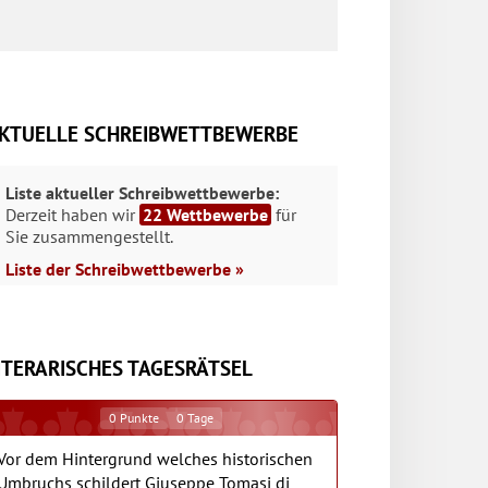
KTUELLE SCHREIBWETTBEWERBE
Liste aktueller Schreibwettbewerbe:
Derzeit haben wir
22 Wettbewerbe
für
Sie zusammengestellt.
Liste der Schreibwettbewerbe »
ITERARISCHES TAGESRÄTSEL
0
Punkte
0
Tage
Vor dem Hintergrund welches historischen
Umbruchs schildert Giuseppe Tomasi di