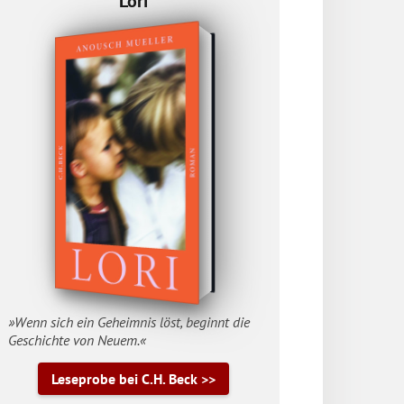
Lori
»Wenn sich ein Geheimnis löst, beginnt die
Geschichte von Neuem.«
Leseprobe bei C.H. Beck >>