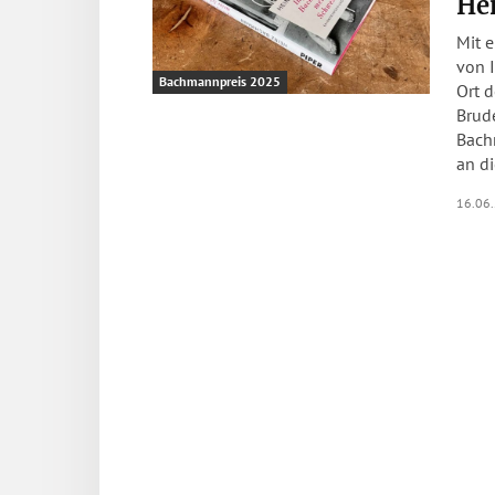
He
Mit e
von 
Bachmannpreis 2025
Ort 
Brude
Bach
an di
16.06