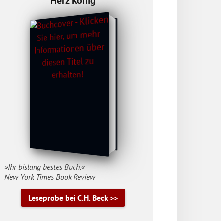
Herz König
»Ihr bislang bestes Buch.«
New York Times Book Review
Leseprobe bei C.H. Beck >>