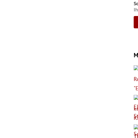
S
Ih
M