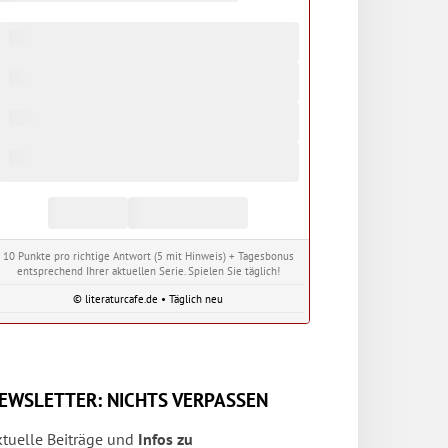
10 Punkte pro richtige Antwort (5 mit Hinweis) + Tagesbonus
entsprechend Ihrer aktuellen Serie. Spielen Sie täglich!
© literaturcafe.de • Täglich neu
EWSLETTER: NICHTS VERPASSEN
ktuelle Beiträge und
Infos zu