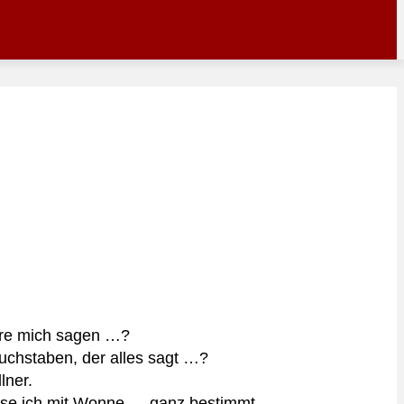
öre mich sagen …?
chstaben, der alles sagt …?
lner.
se ich mit Wonne … ganz bestimmt.