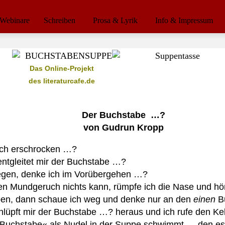
Webinare
Schreiben
Prosa & Lyrik
Info & Impressum
Das Online-Projekt
des literaturcafe.de
Der Buchstabe …?
von Gudrun Kropp
 ich erschrocken …?
tgleitet mir der Buchstabe …?
gegen, denke ich im Vorübergehen …?
nen Mundgeruch nichts kann, rümpfe ich die Nase und h
en, dann schaue ich weg und denke nur an den
einen
Bu
üpft mir der Buchstabe …? heraus und ich rufe den Kel
Buchstabe« als Nudel in der Suppe schwimmt … den es