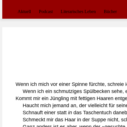
Aktuell
Podcast
Literarisches Leben
Bücher
Wenn ich mich vor einer Spinne fürchte, schreie
Wenn ich ein schmutziges Spülbecken sehe, en
Kommt mir ein Jüngling mit fettigen Haaren ent
Haucht mich jemand an, der vielleicht für sei
Schnauft einer statt
in
das Taschentuch daneb
Schmeckt mir das Haar in der Suppe nicht, schl
Ganz anders ist es aber, wenn der »gesuchte 