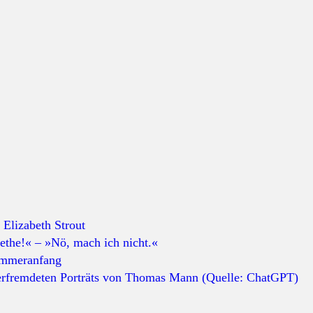
 Elizabeth Strout
the!« – »Nö, mach ich nicht.«
ommeranfang