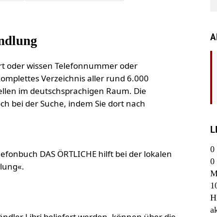
A
andlung
rt oder wissen Telefonnummer oder
komplettes Verzeichnis aller rund 6.000
llen im deutschsprachigen Raum. Die
h bei der Suche, indem Sie dort nach
L
0
lefonbuch DAS ÖRTLICHE hilft bei der lokalen
0
lung«.
M
1
H
a
ler Libri beliefert werden, können über die