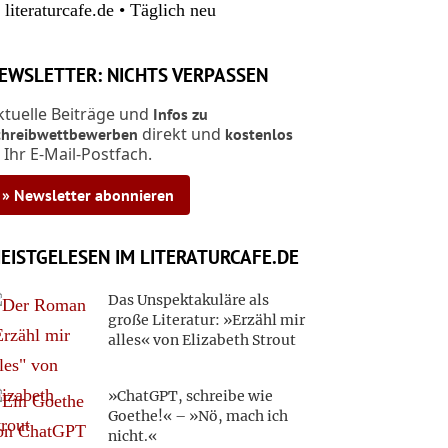
 literaturcafe.de • Täglich neu
EWSLETTER: NICHTS VERPASSEN
ktuelle Beiträge und
Infos zu
direkt und
chreibwettbewerben
kostenlos
n Ihr E-Mail-Postfach.
» Newsletter abonnieren
EISTGELESEN IM LITERATURCAFE.DE
Das Unspektakuläre als
große Literatur: »Erzähl mir
alles« von Elizabeth Strout
»ChatGPT, schreibe wie
Goethe!« – »Nö, mach ich
nicht.«