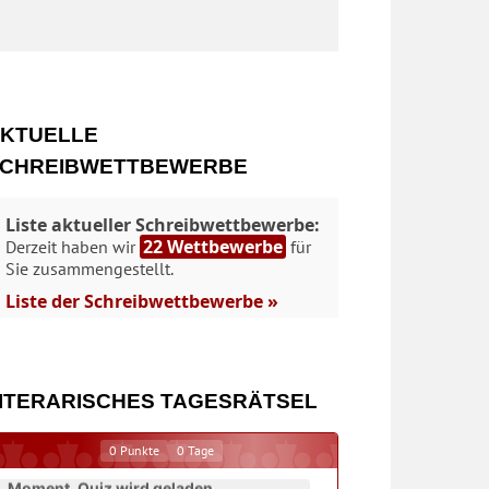
KTUELLE
CHREIBWETTBEWERBE
Liste aktueller Schreibwettbewerbe:
22 Wettbewerbe
Derzeit haben wir
für
Sie zusammengestellt.
Liste der Schreibwettbewerbe »
ITERARISCHES TAGESRÄTSEL
0
Punkte
0
Tage
Moment. Quiz wird geladen...