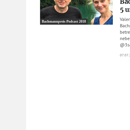
Ba
5 u
Vale
Bachmannpreis-Podcast 2018
Bach
betre
nebe
@3sat
07.07