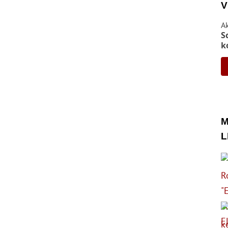
V
A
S
k
M
L