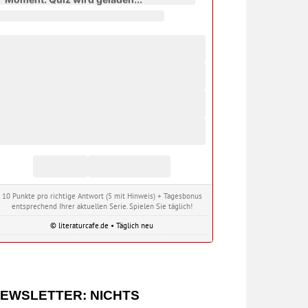
10 Punkte pro richtige Antwort (5 mit Hinweis) + Tagesbonus
entsprechend Ihrer aktuellen Serie. Spielen Sie täglich!
© literaturcafe.de • Täglich neu
EWSLETTER: NICHTS