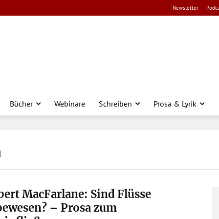
Newsletter
Podca
Bücher
Webinare
Schreiben
Prosa & Lyrik
n
ert MacFarlane: Sind Flüsse
bewesen? – Prosa zum