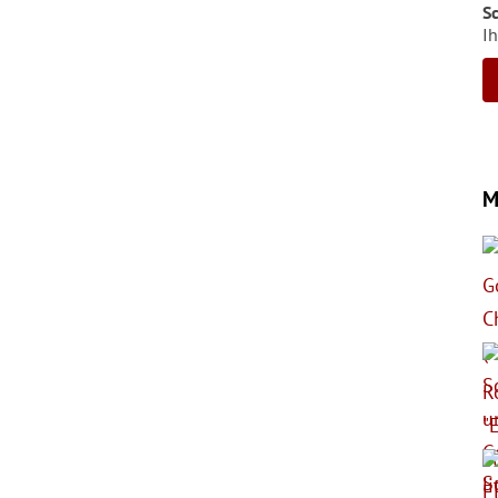
S
Ih
M