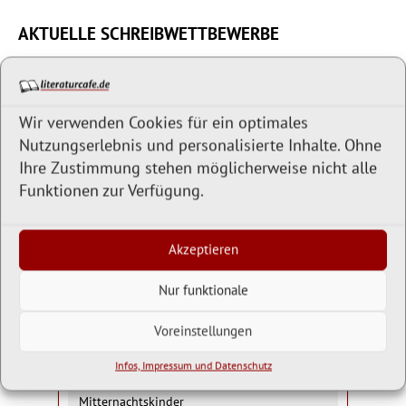
AKTUELLE SCHREIBWETTBEWERBE
Liste aktueller Schreibwettbewerbe:
Derzeit haben wir
22 Wettbewerbe
für Sie zusammengestellt.
Wir verwenden Cookies für ein optimales
Liste der Schreibwettbewerbe »
Nutzungserlebnis und personalisierte Inhalte. Ohne
Ihre Zustimmung stehen möglicherweise nicht alle
Funktionen zur Verfügung.
LITERARISCHES TAGESRÄTSEL
Akzeptieren
0
Punkte
0
Tage
Die Veröffentlichung welches Romans von
Nur funktionale
Salman Rushdie führte 1989 dazu, dass
Ajatollah Chomeini eine Todes-Fatwa gegen
Voreinstellungen
den Autor verhängte und Rushdie jahrelang
untertauchen musste?
Infos, Impressum und Datenschutz
Mitternachtskinder