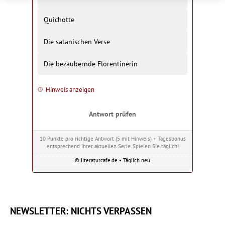
Quichotte
Die satanischen Verse
Die bezaubernde Florentinerin
Hinweis anzeigen
Antwort prüfen
10 Punkte pro richtige Antwort (5 mit Hinweis) + Tagesbonus
entsprechend Ihrer aktuellen Serie. Spielen Sie täglich!
© literaturcafe.de • Täglich neu
NEWSLETTER: NICHTS VERPASSEN