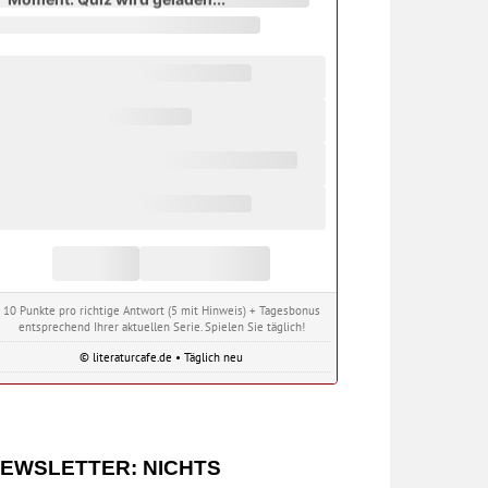
10 Punkte pro richtige Antwort (5 mit Hinweis) + Tagesbonus
entsprechend Ihrer aktuellen Serie. Spielen Sie täglich!
© literaturcafe.de • Täglich neu
EWSLETTER: NICHTS