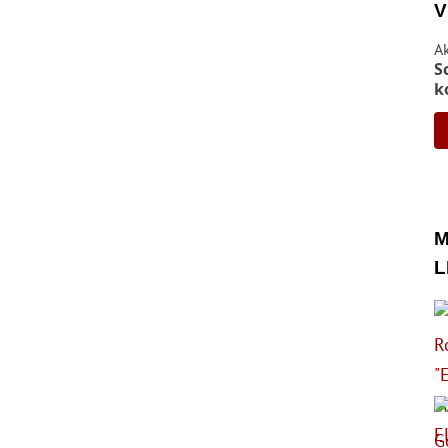
V
A
S
k
M
L