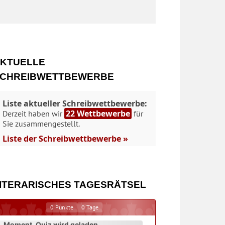
KTUELLE
CHREIBWETTBEWERBE
Liste aktueller Schreibwettbewerbe:
22 Wettbewerbe
Derzeit haben wir
für
Sie zusammengestellt.
Liste der Schreibwettbewerbe »
ITERARISCHES TAGESRÄTSEL
0
Punkte
0
Tage
Moment. Quiz wird geladen...