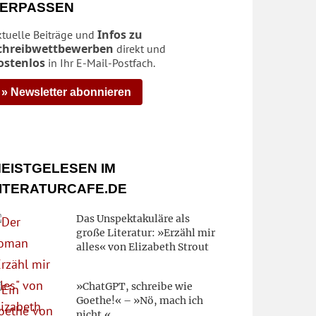
ERPASSEN
Infos zu
ktuelle Beiträge und
chreibwettbewerben
direkt und
ostenlos
in Ihr E-Mail-Postfach.
» Newsletter abonnieren
EISTGELESEN IM
ITERATURCAFE.DE
Das Unspektakuläre als
große Literatur: »Erzähl mir
alles« von Elizabeth Strout
»ChatGPT, schreibe wie
Goethe!« – »Nö, mach ich
nicht.«