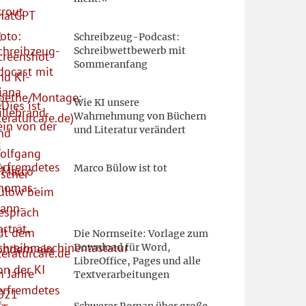
Schreibzeug-Podcast:
Schreibwettbewerb mit
Sommeranfang
Wie KI unsere
Wahrnehmung von Büchern
und Literatur verändert
Marco Bülow ist tot
Die Normseite: Vorlage zum
Download für Word,
LibreOffice, Pages und alle
Textverarbeitungen
Schwerer Roman über große