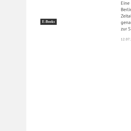
Eine 
Berl
Zeitalter Seitdem gewisse Autoren
genan
E-Books
zur S
12.07