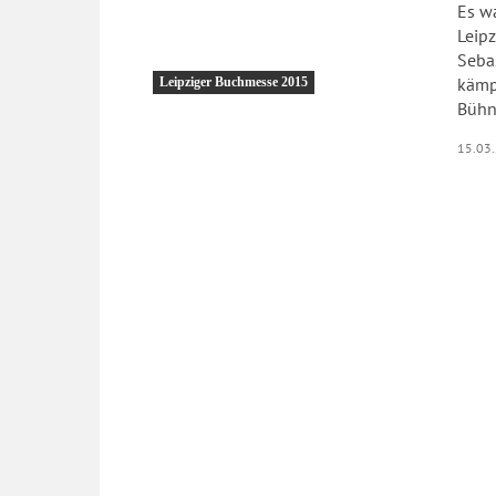
Es w
Leipz
Sebas
kämpfen musste.
Leipziger Buchmesse 2015
Bühn
15.03