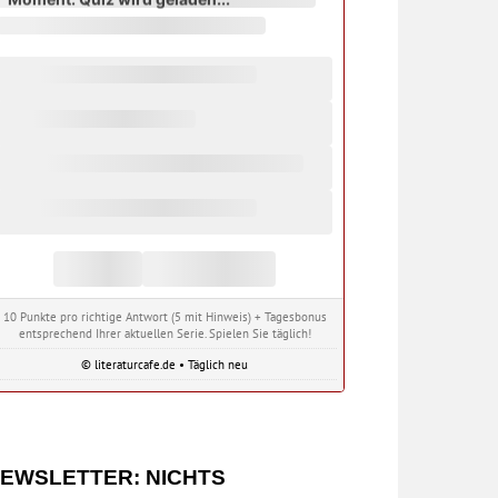
10 Punkte pro richtige Antwort (5 mit Hinweis) + Tagesbonus
entsprechend Ihrer aktuellen Serie. Spielen Sie täglich!
© literaturcafe.de • Täglich neu
EWSLETTER: NICHTS