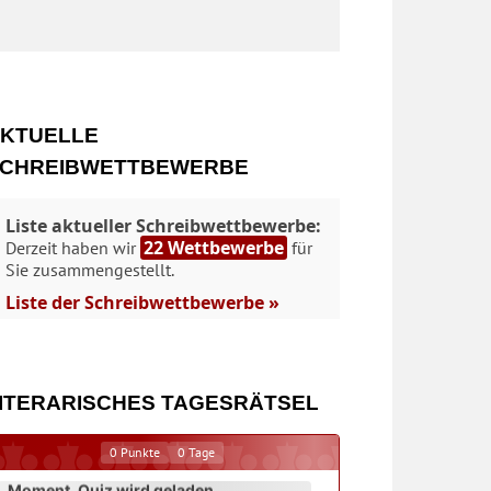
KTUELLE
CHREIBWETTBEWERBE
Liste aktueller Schreibwettbewerbe:
22 Wettbewerbe
Derzeit haben wir
für
Sie zusammengestellt.
Liste der Schreibwettbewerbe »
ITERARISCHES TAGESRÄTSEL
0
Punkte
0
Tage
Moment. Quiz wird geladen...