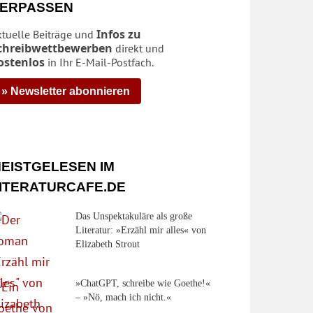
ERPASSEN
Infos zu
ktuelle Beiträge und
chreibwettbewerben
direkt und
ostenlos
in Ihr E-Mail-Postfach.
» Newsletter abonnieren
EISTGELESEN IM
ITERATURCAFE.DE
Das Unspektakuläre als große
Literatur: »Erzähl mir alles« von
Elizabeth Strout
»ChatGPT, schreibe wie Goethe!«
– »Nö, mach ich nicht.«