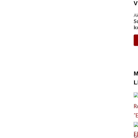
V
A
S
k
M
L