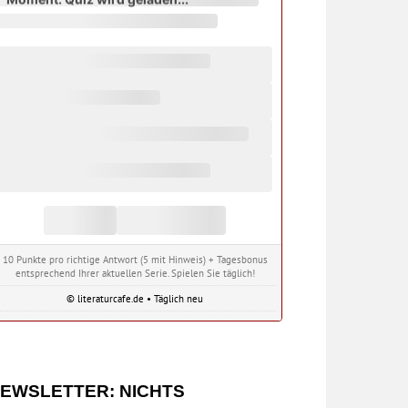
10 Punkte pro richtige Antwort (5 mit Hinweis) + Tagesbonus
entsprechend Ihrer aktuellen Serie. Spielen Sie täglich!
© literaturcafe.de • Täglich neu
EWSLETTER: NICHTS