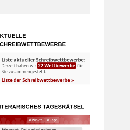
KTUELLE
CHREIBWETTBEWERBE
Liste aktueller Schreibwettbewerbe:
22 Wettbewerbe
Derzeit haben wir
für
Sie zusammengestellt.
Liste der Schreibwettbewerbe »
ITERARISCHES TAGESRÄTSEL
0
Punkte
0
Tage
Moment. Quiz wird geladen...