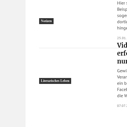
Hier 
Beisp
soge
dortigen Mi
Notizen
hing
25.01
Vid
erf
nur
Gewi
Veran
Literarisches Leben
ein b
Face
die W
07.07