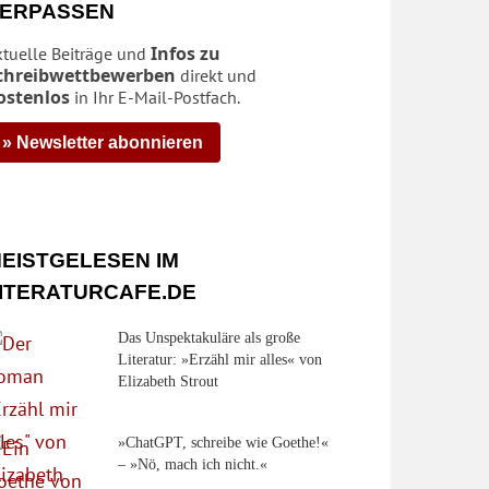
ERPASSEN
Infos zu
ktuelle Beiträge und
chreibwettbewerben
direkt und
ostenlos
in Ihr E-Mail-Postfach.
» Newsletter abonnieren
EISTGELESEN IM
ITERATURCAFE.DE
Das Unspektakuläre als große
Literatur: »Erzähl mir alles« von
Elizabeth Strout
»ChatGPT, schreibe wie Goethe!«
– »Nö, mach ich nicht.«