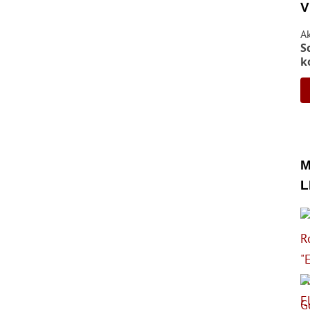
V
A
S
k
M
L